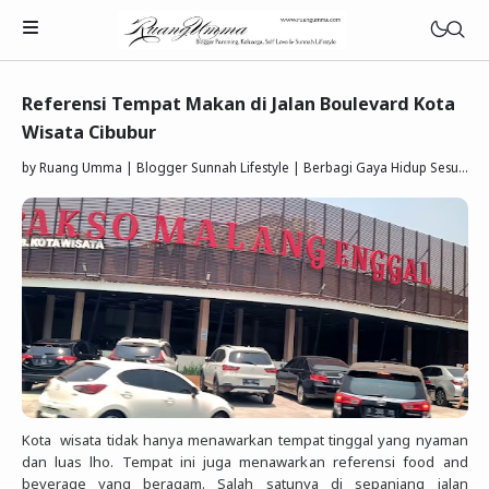
Referensi Tempat Makan di Jalan Boulevard Kota
Wisata Cibubur
by
Ruang Umma | Blogger Sunnah Lifestyle | Berbagi Gaya Hidup Sesuai Quran Sunnah
Parenting Islami
Rumah Tangga Muslimah
Lifestyle Keluarga Sunnah
Refleksi Muslimah
Review & Rekomendasi
Kota wisata tidak hanya menawarkan tempat tinggal yang nyaman
dan luas lho. Tempat ini juga menawarkan referensi food and
beverage yang beragam. Salah satunya di sepanjang jalan