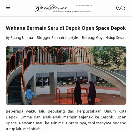
Wahana Bermain Seru di Depok Open Space Depok
by
Ruang Umma | Blogger Sunnah Lifestyle | Berbagi Gaya Hidup Sesuai Quran Sunnah
Parenting Islami
Rumah Tangga Muslimah
Lifestyle Keluarga Sunnah
Refleksi Muslimah
Review & Rekomendasi
Beberapa waktu lalu sepulang dari Perpustakaan Umum Kota
Depok, Umma dan anak-anak mampir sejenak ke Depok. Open
Space. Rencana mau ke Minimal Library nya, tapi ternyata sedang
tutup lalu melipirlah …