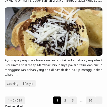
by
Ruang Umma | Blogger Sunnah Lifestyle | Berbagi Gaya Hidup Sesuai Quran Sunnah
Ayo siapa yang suka bikin camilan tapi tak suka bahan yang ribet?
Sini Umma spill resep Martabak Mini hanya pakai 1 telur dan cukup
menggunakan bahan yang ada di rumah dan cukup menggunakan
takaran…
Cooking
lifestyle
1 – 6 / 589
1
2
3
…
99
›
Cari artikel