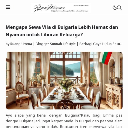
Mengapa Sewa Vila di Bulgaria Lebih Hemat dan
Nyaman untuk Liburan Keluarga?
by
Ruang Umma | Blogger Sunnah Lifestyle | Berbagi Gaya Hidup Sesuai Quran Sunnah
Parenting Islami
Rumah Tangga Muslimah
Lifestyle Keluarga Sunnah
Refleksi Muslimah
Review & Rekomendasi
Ayo siapa yang kenal dengan Bulgaria?Kalau bagi Umma pas
dengar Bulgaria jadi ingat karpet Made in Bulgari dan pesona alam
pegunungannya yang indah. Begitupun tren menyewa vila lagi