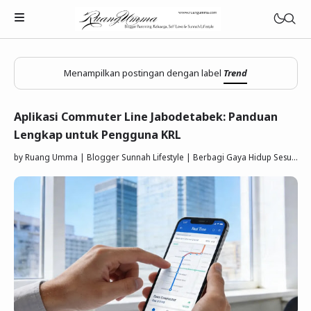
Menampilkan postingan dengan label
Trend
Aplikasi Commuter Line Jabodetabek: Panduan
Lengkap untuk Pengguna KRL
Parenting Islami
by
Ruang Umma | Blogger Sunnah Lifestyle | Berbagi Gaya Hidup Sesuai Quran Sunnah
Rumah Tangga Muslimah
Lifestyle Keluarga Sunnah
Refleksi Muslimah
Review & Rekomendasi