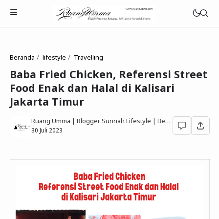
Beranda
lifestyle
Travelling
Baba Fried Chicken, Referensi Street
Food Enak dan Halal di Kalisari
Parenting Islami
Jakarta Timur
Rumah Tangga Muslimah
Ruang Umma | Blogger Sunnah Lifestyle | Berbagi Gaya Hidup Sesuai Quran Sunnah
30 Juli 2023
Lifestyle Keluarga Sunnah
Refleksi Muslimah
Review & Rekomendasi