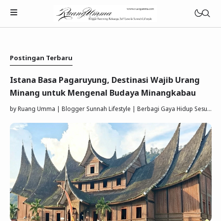
Postingan Terbaru
Istana Basa Pagaruyung, Destinasi Wajib Urang
Minang untuk Mengenal Budaya Minangkabau
Parenting Islami
by
Ruang Umma | Blogger Sunnah Lifestyle | Berbagi Gaya Hidup Sesuai Quran Sunnah
Rumah Tangga Muslimah
Lifestyle Keluarga Sunnah
Refleksi Muslimah
Review & Rekomendasi