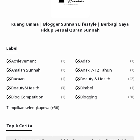
Ruang Umma | Blogger Sunnah Lifestyle | Berbagi Gaya
Hidup Sesuai Quran Sunnah
Label
Achievement
Adab
1
1
Amalan Sunnah
Anak 7-12 Tahun
1
1
Bacaan
Beauty & Health
1
42
Beauty&Health
Bimbel
3
1
Blog Competition
Blogging
1
20
Tampilkan selengkapnya (+50)
Topik Cerita