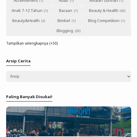
Achievement
Adab
Amalan Sunnah
Anak 7-12 Tahun
Bacaan
Beauty & Health
Beauty&Health
Bimbel
Blog Competition
Blogging
Tampilkan selengkapnya (+50)
Arsip Cerita
Paling Banyak Disukai!