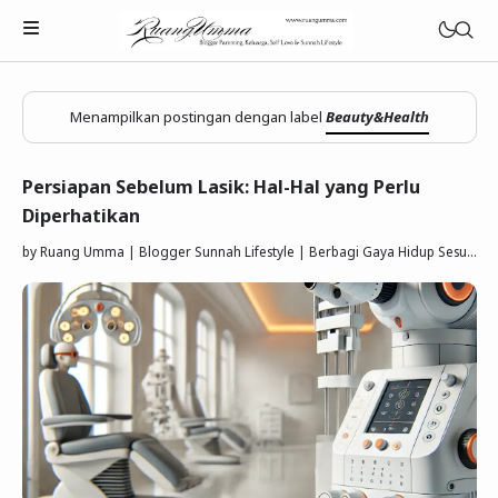
Menampilkan postingan dengan label
Beauty&Health
Persiapan Sebelum Lasik: Hal-Hal yang Perlu
Diperhatikan
Parenting Islami
by
Ruang Umma | Blogger Sunnah Lifestyle | Berbagi Gaya Hidup Sesuai Quran Sunnah
Rumah Tangga Muslimah
Lifestyle Keluarga Sunnah
Refleksi Muslimah
Review & Rekomendasi