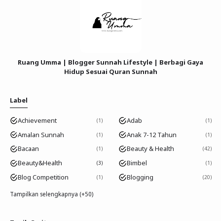
Ruang Umma | Blogger Sunnah Lifestyle | Berbagi Gaya
Hidup Sesuai Quran Sunnah
Label
Achievement
Adab
1
1
Amalan Sunnah
Anak 7-12 Tahun
1
1
Bacaan
Beauty & Health
1
42
Beauty&Health
Bimbel
3
1
Blog Competition
Blogging
1
20
Tampilkan selengkapnya (+50)