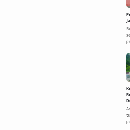
P
J
B
se
p
K
R
D
A
t
p