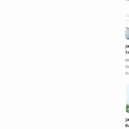
J
S
W
t
s
J
B