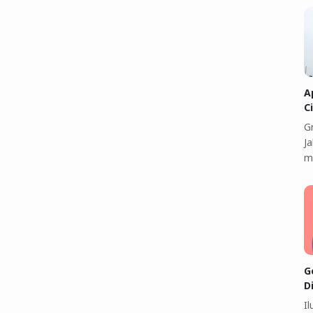
A
C
G
J
m
G
D
I