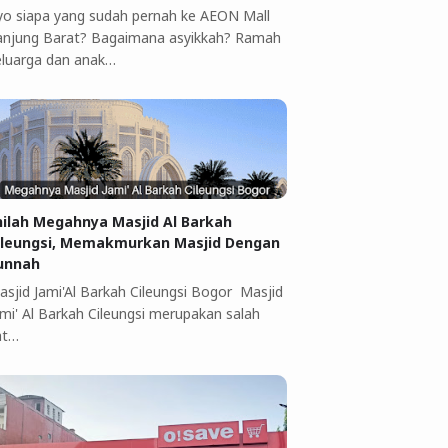
yo siapa yang sudah pernah ke AEON Mall
anjung Barat? Bagaimana asyikkah? Ramah
eluarga dan anak…
nilah Megahnya Masjid Al Barkah
ileungsi, Memakmurkan Masjid Dengan
unnah
asjid Jami'Al Barkah Cileungsi Bogor Masjid
ami' Al Barkah Cileungsi merupakan salah
at…