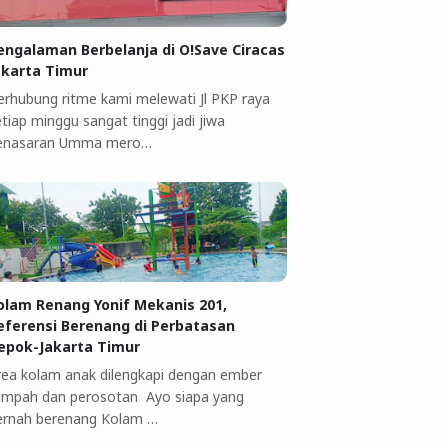
engalaman Berbelanja di O!Save Ciracas
akarta Timur
erhubung ritme kami melewati Jl PKP raya
tiap minggu sangat tinggi jadi jiwa
enasaran Umma mero…
olam Renang Yonif Mekanis 201,
eferensi Berenang di Perbatasan
epok-Jakarta Timur
rea kolam anak dilengkapi dengan ember
umpah dan perosotan Ayo siapa yang
ernah berenang Kolam …