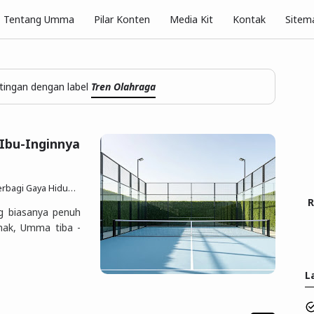
Pilar Konten
Tentang Umma
Media Kit
Kontak
Sitem
ingan dengan label
Tren Olahraga
 Ibu-Inginnya
p Sesuai Quran Sunnah
23 Jun 2026
Posting Komen
R
ng biasanya penuh
anak, Umma tiba -
L