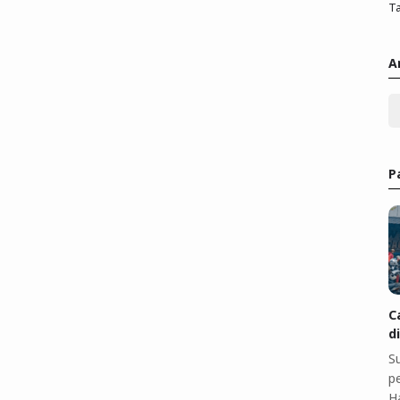
Ta
A
P
C
d
S
pe
H