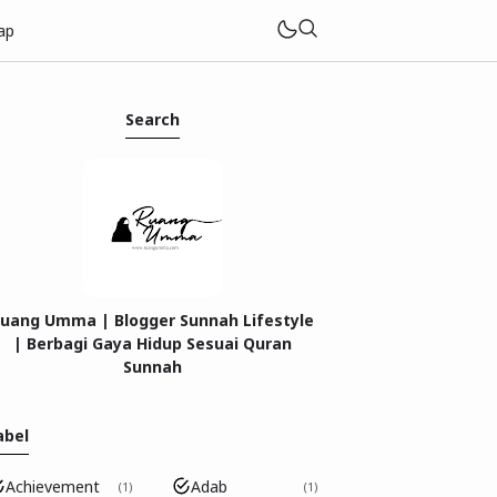
ap
Search
tar
uang Umma | Blogger Sunnah Lifestyle
| Berbagi Gaya Hidup Sesuai Quran
Sunnah
abel
Achievement
Adab
1
1