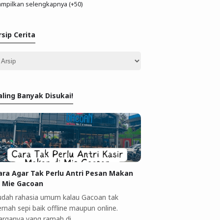
mpilkan selengkapnya (+50)
rsip Cerita
aling Banyak Disukai!
ara Agar Tak Perlu Antri Pesan Makan
i Mie Gacoan
udah rahasia umum kalau Gacoan tak
rnah sepi baik offline maupun online.
arganya yang ramah di …