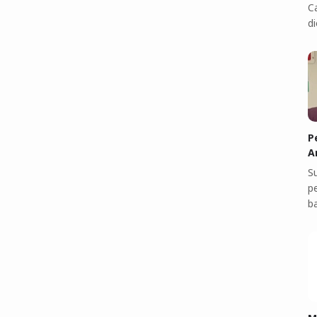
C
di
P
A
S
p
b