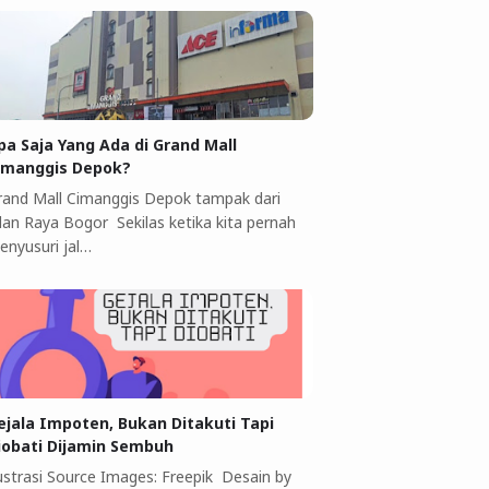
pa Saja Yang Ada di Grand Mall
imanggis Depok?
rand Mall Cimanggis Depok tampak dari
alan Raya Bogor Sekilas ketika kita pernah
enyusuri jal…
ejala Impoten, Bukan Ditakuti Tapi
iobati Dijamin Sembuh
lustrasi Source Images: Freepik Desain by