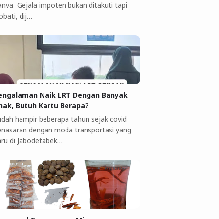
anva Gejala impoten bukan ditakuti tapi
obati, dij…
engalaman Naik LRT Dengan Banyak
nak, Butuh Kartu Berapa?
udah hampir beberapa tahun sejak covid
enasaran dengan moda transportasi yang
aru di Jabodetabek…