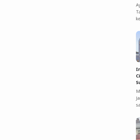
A
T
k
I
C
S
M
J
s