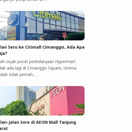
alan Seru ke Citimall Cimanggis, Ada Apa
aja?
ah sejak pusat perbelanjaan Hypermart
idak ada lagi di Cimanggis Square, Umma
udah tidak pernah…
alan-Jalan Sore di AEON Mall Tanjung
arat