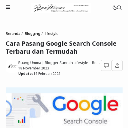
Beranda
Blogging
lifestyle
Cara Pasang Google Search Console
Terbaru dan Termudah
Parenting Islami
Ruang Umma | Blogger Sunnah Lifestyle | Berbagi Gaya Hidup Sesuai Quran Sunnah
Rumah Tangga Muslimah
18 November 2023
Update:
16 Februari 2026
Lifestyle Keluarga Sunnah
Refleksi Muslimah
Review & Rekomendasi