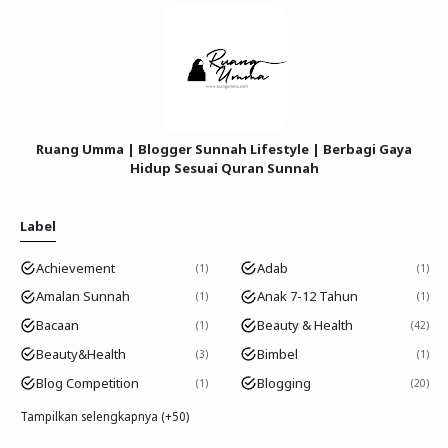
Ruang Umma | Blogger Sunnah Lifestyle | Berbagi Gaya
Hidup Sesuai Quran Sunnah
Label
Achievement
Adab
1
1
Amalan Sunnah
Anak 7-12 Tahun
1
1
Bacaan
Beauty & Health
1
42
Beauty&Health
Bimbel
3
1
Blog Competition
Blogging
1
20
Tampilkan selengkapnya (+50)