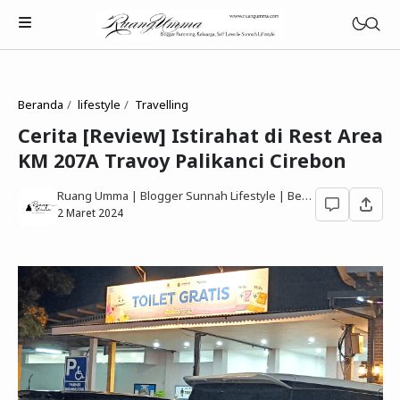
Beranda
lifestyle
Travelling
Cerita [Review] Istirahat di Rest Area
KM 207A Travoy Palikanci Cirebon
Parenting Islami
Ruang Umma | Blogger Sunnah Lifestyle | Berbagi Gaya Hidup Sesuai Quran Sunnah
Rumah Tangga Muslimah
2 Maret 2024
Lifestyle Keluarga Sunnah
Refleksi Muslimah
Review & Rekomendasi