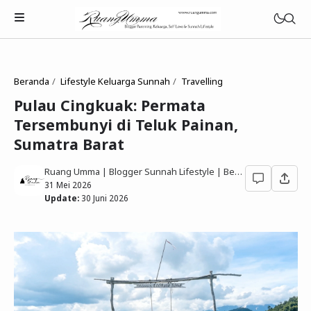
Beranda
Lifestyle Keluarga Sunnah
Travelling
Pulau Cingkuak: Permata
Tersembunyi di Teluk Painan,
Parenting Islami
Sumatra Barat
Rumah Tangga Muslimah
Ruang Umma | Blogger Sunnah Lifestyle | Berbagi Gaya Hidup Sesuai Quran Sunnah
31 Mei 2026
Lifestyle Keluarga Sunnah
Update:
30 Juni 2026
Refleksi Muslimah
Review & Rekomendasi