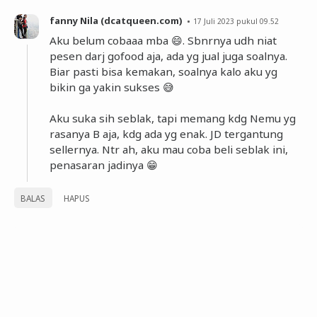
fanny Nila (dcatqueen.com)
17 Juli 2023 pukul 09.52
Aku belum cobaaa mba 😄. Sbnrnya udh niat
pesen darj gofood aja, ada yg jual juga soalnya.
Biar pasti bisa kemakan, soalnya kalo aku yg
bikin ga yakin sukses 😅
Aku suka sih seblak, tapi memang kdg Nemu yg
rasanya B aja, kdg ada yg enak. JD tergantung
sellernya. Ntr ah, aku mau coba beli seblak ini,
penasaran jadinya 😁
BALAS
HAPUS