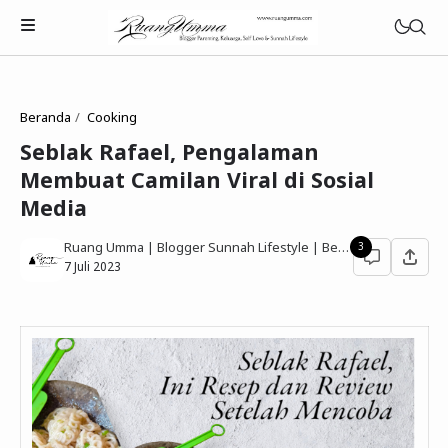
Beranda
Cooking
Seblak Rafael, Pengalaman
Membuat Camilan Viral di Sosial
Parenting Islami
Media
Rumah Tangga Muslimah
Ruang Umma | Blogger Sunnah Lifestyle | Berbagi Gaya Hidup Sesuai Quran Sunnah
3
7 Juli 2023
Lifestyle Keluarga Sunnah
Refleksi Muslimah
Review & Rekomendasi