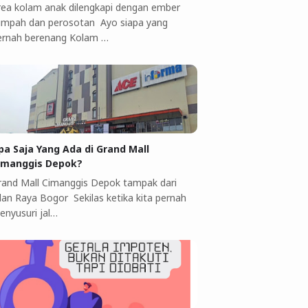
rea kolam anak dilengkapi dengan ember
umpah dan perosotan Ayo siapa yang
ernah berenang Kolam …
pa Saja Yang Ada di Grand Mall
imanggis Depok?
rand Mall Cimanggis Depok tampak dari
alan Raya Bogor Sekilas ketika kita pernah
enyusuri jal…