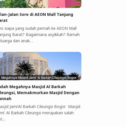
alan-Jalan Sore di AEON Mall Tanjung
arat
yo siapa yang sudah pernah ke AEON Mall
anjung Barat? Bagaimana asyikkah? Ramah
eluarga dan anak…
nilah Megahnya Masjid Al Barkah
ileungsi, Memakmurkan Masjid Dengan
unnah
asjid Jami'Al Barkah Cileungsi Bogor Masjid
ami' Al Barkah Cileungsi merupakan salah
at…