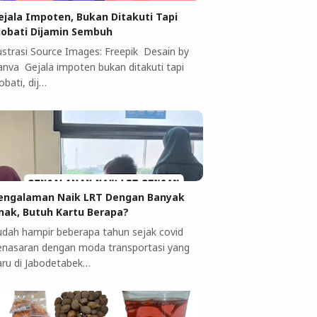
ejala Impoten, Bukan Ditakuti Tapi
iobati Dijamin Sembuh
lustrasi Source Images: Freepik Desain by
anva Gejala impoten bukan ditakuti tapi
obati, dij…
engalaman Naik LRT Dengan Banyak
nak, Butuh Kartu Berapa?
udah hampir beberapa tahun sejak covid
enasaran dengan moda transportasi yang
aru di Jabodetabek…