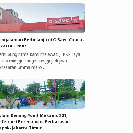
engalaman Berbelanja di O!Save Ciracas
akarta Timur
erhubung ritme kami melewati Jl PKP raya
tiap minggu sangat tinggi jadi jiwa
enasaran Umma mero…
olam Renang Yonif Mekanis 201,
eferensi Berenang di Perbatasan
epok-Jakarta Timur