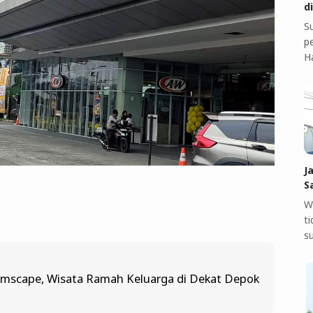
d
S
pe
H
J
S
W
t
s
mscape, Wisata Ramah Keluarga di Dekat Depok