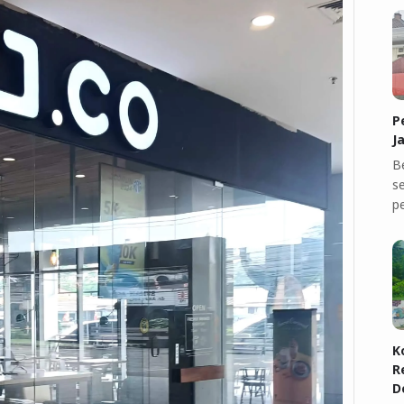
P
J
B
se
p
K
R
D