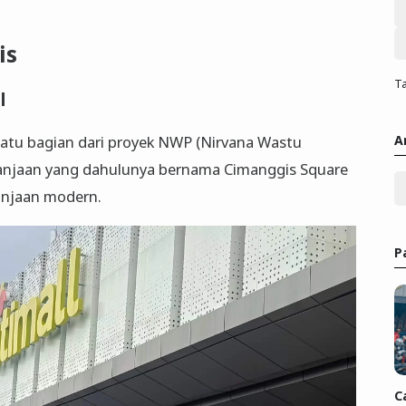
is
Ta
l
A
satu bagian dari proyek NWP (Nirvana Wastu
lanjaan yang dahulunya bernama Cimanggis Square
lanjaan modern.
P
C