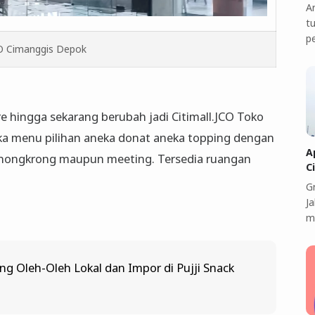
A
t
p
CO Cimanggis Depok
 hingga sekarang berubah jadi Citimall.JCO Toko
eka menu pilihan aneka donat aneka topping dengan
A
t nongkrong maupun meeting. Tersedia ruangan
C
G
J
m
ng Oleh-Oleh Lokal dan Impor di Pujji Snack