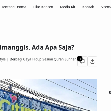
Pilar Konten
Tentang Umma
Media Kit
Kontak
Sitem
 Cimanggis, Ada Apa Saja?
yle | Berbagi Gaya Hidup Sesuai Quran Sunnah
15
R