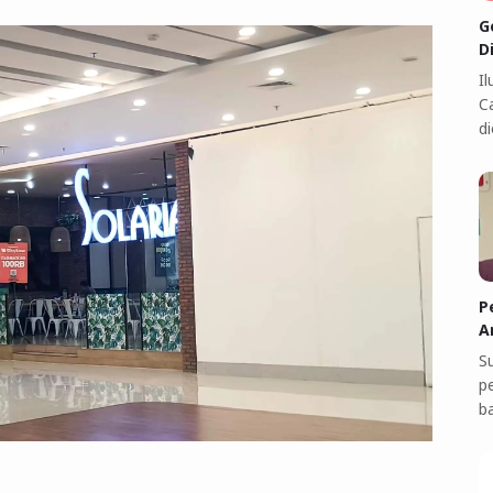
G
D
I
C
di
P
A
S
p
b