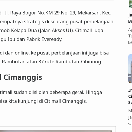
di Jl. Raya Bogor No.KM 29 No. 29, Mekarsari, Kec.
J
Tempatnya strategis di sebrang pusat perbelanjaan
B
A
imob Kelapa Dua (Jalan Akses UI). Citimall juga
T
gu Ibu dan Pabrik Eveready.
k
 dan online, ke pusat perbelanjaan ini juga bisa
 Rambutan atau 37 rute Rambutan-Cibinong.
ll Cimanggis
I
imall sudah diisi oleh beberapa gerai. Hingga
C
isa kita kunjungi di Citimall Cimanggis.
S
M
J
s