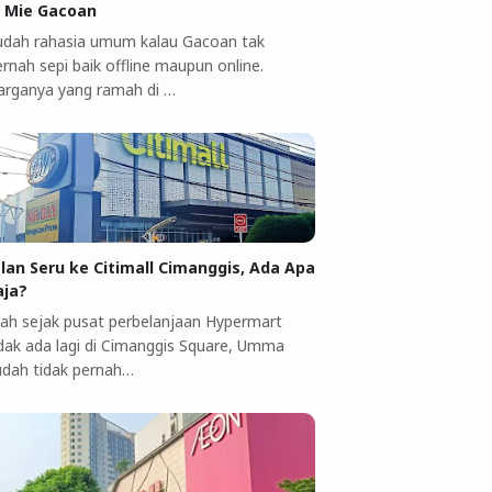
i Mie Gacoan
udah rahasia umum kalau Gacoan tak
rnah sepi baik offline maupun online.
arganya yang ramah di …
alan Seru ke Citimall Cimanggis, Ada Apa
aja?
ah sejak pusat perbelanjaan Hypermart
idak ada lagi di Cimanggis Square, Umma
udah tidak pernah…