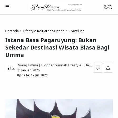
Beranda
Lifestyle Keluarga Sunnah
Travelling
Istana Basa Pagaruyung: Bukan
Sekedar Destinasi Wisata Biasa Bagi
Parenting Islami
Umma
Rumah Tangga Muslimah
Ruang Umma | Blogger Sunnah Lifestyle | Berbagi Gaya Hidup Sesuai Quran Sunnah
26 Januari 2025
Lifestyle Keluarga Sunnah
Update:
19 Juli 2026
Refleksi Muslimah
Review & Rekomendasi