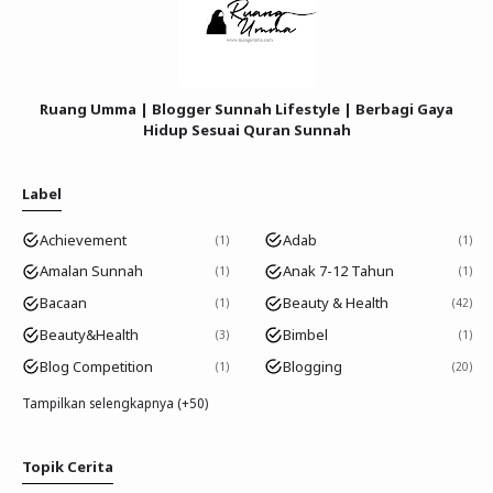
Ruang Umma | Blogger Sunnah Lifestyle | Berbagi Gaya
Hidup Sesuai Quran Sunnah
Label
Achievement
Adab
1
1
Amalan Sunnah
Anak 7-12 Tahun
1
1
Bacaan
Beauty & Health
1
42
Beauty&Health
Bimbel
3
1
Blog Competition
Blogging
1
20
Tampilkan selengkapnya (+50)
Topik Cerita