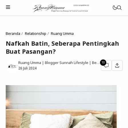
Beranda
Relationship
Ruang Umma
Nafkah Batin, Seberapa Pentingkah
Buat Pasangan?
Parenting Islami
Ruang Umma | Blogger Sunnah Lifestyle | Berbagi Gaya Hidup Sesuai Quran Sunnah
10
Rumah Tangga Muslimah
26 Juli 2024
Lifestyle Keluarga Sunnah
Refleksi Muslimah
Review & Rekomendasi