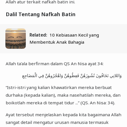
Allah atur terkait nafkah batin ini.
Dalil Tentang Nafkah Batin
Related:
10 Kebiasaan Kecil yang
Membentuk Anak Bahagia
Allah ta’ala berfirman dalam QS An Nisa ayat 34:
وَاللاتِي تَخَافُونَ نُشُوزَهُنَّ فَعِظُوهُنَّ وَاهْجُرُوهُنَّ فِي الْمَضَاجِعِ
“Istri-istri yang kalian khawatirkan mereka berbuat
durhaka (kepada kalian), maka nasehatilah mereka, dan
boikotlah mereka di tempat tidur ...” (QS. An Nisa: 34).
Ayat tersebut menjelaskan kepada kita bagaimana Allah
sangat detail mengatur urusan manusia termasuk