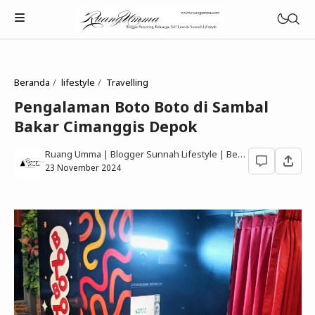
Beranda
lifestyle
Travelling
Pengalaman Boto Boto di Sambal
Bakar Cimanggis Depok
Parenting Islami
Ruang Umma | Blogger Sunnah Lifestyle | Berbagi Gaya Hidup Sesuai Quran Sunnah
Rumah Tangga Muslimah
23 November 2024
Lifestyle Keluarga Sunnah
Refleksi Muslimah
Review & Rekomendasi