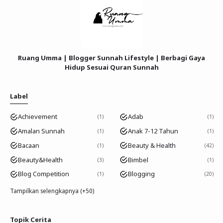
Ruang Umma | Blogger Sunnah Lifestyle | Berbagi Gaya
Hidup Sesuai Quran Sunnah
Label
Achievement
Adab
1
1
Amalan Sunnah
Anak 7-12 Tahun
1
1
Bacaan
Beauty & Health
1
42
Beauty&Health
Bimbel
3
1
Blog Competition
Blogging
1
20
Tampilkan selengkapnya (+50)
Topik Cerita