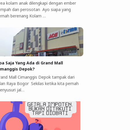
rea kolam anak dilengkapi dengan ember
umpah dan perosotan Ayo siapa yang
ernah berenang Kolam …
pa Saja Yang Ada di Grand Mall
imanggis Depok?
rand Mall Cimanggis Depok tampak dari
alan Raya Bogor Sekilas ketika kita pernah
enyusuri jal…