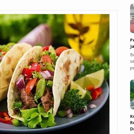
P
J
B
se
p
K
R
D