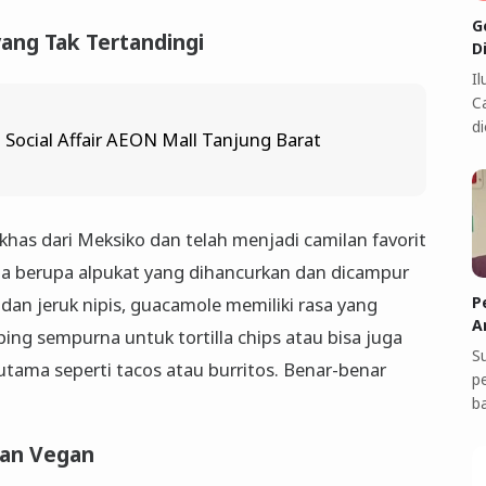
G
ang Tak Tertandingi
D
I
C
di
i Social Affair AEON Mall Tanjung Barat
has dari Meksiko dan telah menjadi camilan favorit
a berupa alpukat yang dihancurkan dan dicampur
P
an jeruk nipis, guacamole memiliki rasa yang
A
ing sempurna untuk tortilla chips atau bisa juga
S
tama seperti tacos atau burritos. Benar-benar
p
b
dan Vegan