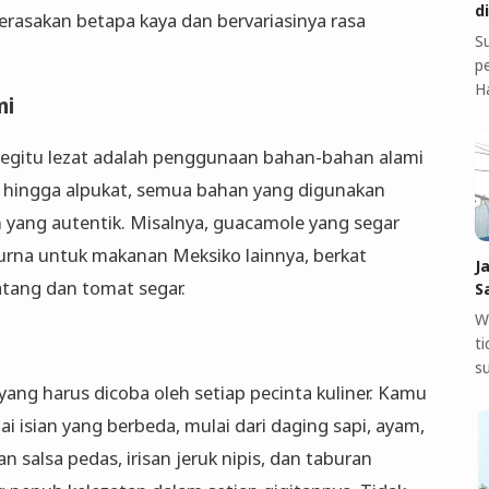
d
asakan betapa kaya dan bervariasinya rasa
S
pe
H
mi
begitu lezat adalah penggunaan bahan-bahan alami
t, hingga alpukat, semua bahan yang digunakan
yang autentik. Misalnya, guacamole yang segar
rna untuk makanan Meksiko lainnya, berkat
J
tang dan tomat segar.
S
W
t
s
ang harus dicoba oleh setiap pecinta kuliner. Kamu
isian yang berbeda, mulai dari daging sapi, ayam,
 salsa pedas, irisan jeruk nipis, dan taburan