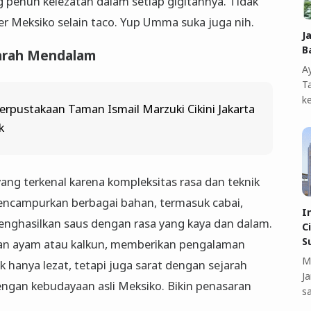
 penuh kelezatan dalam setiap gigitannya. Tidak
r Meksiko selain taco. Yup Umma suka juga nih.
J
B
jarah Mendalam
A
T
k
erpustakaan Taman Ismail Marzuki Cikini Jakarta
k
ng terkenal karena kompleksitas rasa dan teknik
ncampurkan berbagai bahan, termasuk cabai,
I
nghasilkan saus dengan rasa yang kaya dan dalam.
C
S
ngan ayam atau kalkun, memberikan pengalaman
M
ak hanya lezat, tetapi juga sarat dengan sejarah
J
an kebudayaan asli Meksiko. Bikin penasaran
s