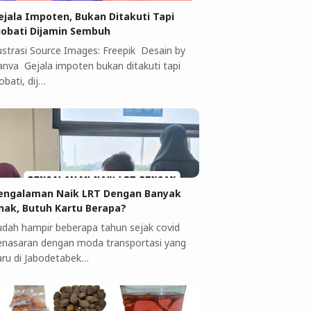
ejala Impoten, Bukan Ditakuti Tapi
iobati Dijamin Sembuh
lustrasi Source Images: Freepik Desain by
anva Gejala impoten bukan ditakuti tapi
obati, dij…
engalaman Naik LRT Dengan Banyak
nak, Butuh Kartu Berapa?
udah hampir beberapa tahun sejak covid
enasaran dengan moda transportasi yang
aru di Jabodetabek…