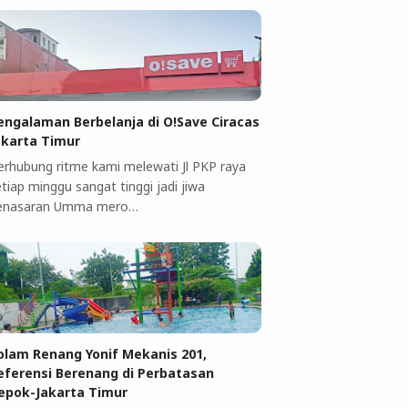
engalaman Berbelanja di O!Save Ciracas
akarta Timur
erhubung ritme kami melewati Jl PKP raya
tiap minggu sangat tinggi jadi jiwa
enasaran Umma mero…
olam Renang Yonif Mekanis 201,
eferensi Berenang di Perbatasan
epok-Jakarta Timur