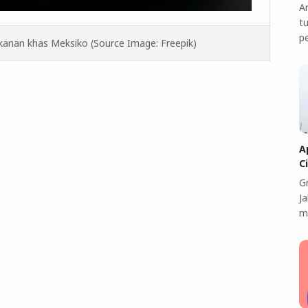
A
t
p
anan khas Meksiko (Source Image: Freepik)
A
C
G
J
m