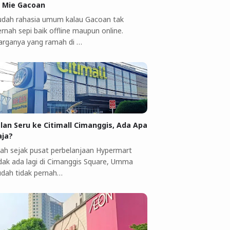
i Mie Gacoan
udah rahasia umum kalau Gacoan tak
rnah sepi baik offline maupun online.
arganya yang ramah di …
alan Seru ke Citimall Cimanggis, Ada Apa
aja?
ah sejak pusat perbelanjaan Hypermart
idak ada lagi di Cimanggis Square, Umma
udah tidak pernah…