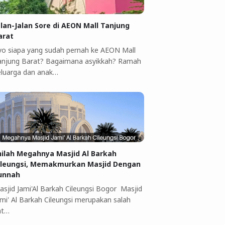
alan-Jalan Sore di AEON Mall Tanjung
arat
yo siapa yang sudah pernah ke AEON Mall
anjung Barat? Bagaimana asyikkah? Ramah
eluarga dan anak…
nilah Megahnya Masjid Al Barkah
ileungsi, Memakmurkan Masjid Dengan
unnah
asjid Jami'Al Barkah Cileungsi Bogor Masjid
ami' Al Barkah Cileungsi merupakan salah
at…