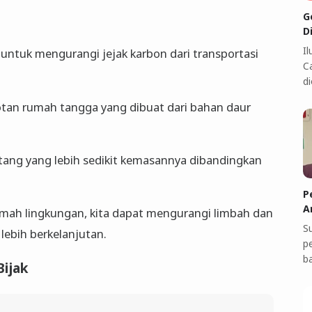
G
D
I
untuk mengurangi jejak karbon dari transportasi
C
di
otan rumah tangga yang dibuat dari bahan daur
ng yang lebih sedikit kemasannya dibandingkan
P
A
mah lingkungan, kita dapat mengurangi limbah dan
S
lebih berkelanjutan.
p
b
Bijak