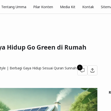
Pilar Konten
Tentang Umma
Media Kit
Kontak
Sitem
ya Hidup Go Green di Rumah
yle | Berbagi Gaya Hidup Sesuai Quran Sunnah
1
R