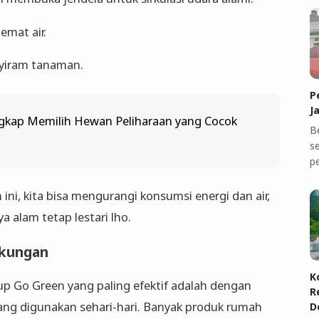
emat air.
nyiram tanaman.
P
J
kap Memilih Hewan Peliharaan yang Cocok
B
se
p
i, kita bisa mengurangi konsumsi energi dan air,
alam tetap lestari lho.
ngkungan
K
up Go Green yang paling efektif adalah dengan
R
yang digunakan sehari-hari. Banyak produk rumah
D