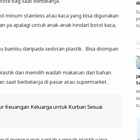
 tote bag saat berbelanja.
d
S
ol minum stainless atau kaca yang bisa digunakan
pe
n ya apalagi untuk anak-anak hindari botol kaca,
H
u bambu daripada sedotan plastik. Bisa disimpan
lastik dan memilih wadah makanan dari bahan
J
an saat berbelanja di pasar atau supermarket.
S
W
t
s
r Keuangan Keluarga untuk Kurban Sesuai
dapat mengurangi jumlah sampah plastik yang