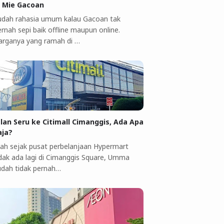
i Mie Gacoan
udah rahasia umum kalau Gacoan tak
rnah sepi baik offline maupun online.
arganya yang ramah di …
alan Seru ke Citimall Cimanggis, Ada Apa
aja?
ah sejak pusat perbelanjaan Hypermart
idak ada lagi di Cimanggis Square, Umma
udah tidak pernah…