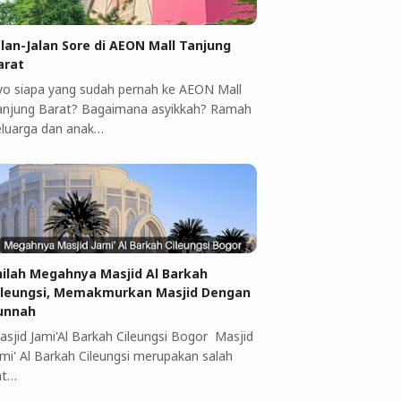
alan-Jalan Sore di AEON Mall Tanjung
arat
yo siapa yang sudah pernah ke AEON Mall
anjung Barat? Bagaimana asyikkah? Ramah
eluarga dan anak…
nilah Megahnya Masjid Al Barkah
ileungsi, Memakmurkan Masjid Dengan
unnah
asjid Jami'Al Barkah Cileungsi Bogor Masjid
ami' Al Barkah Cileungsi merupakan salah
at…