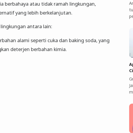
A
 berbahaya atau tidak ramah lingkungan,
t
ernatif yang lebih berkelanjutan.
p
lingkungan antara lain:
ahan alami seperti cuka dan baking soda, yang
gkan deterjen berbahan kimia.
A
C
G
J
m