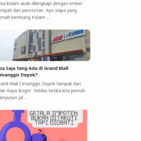
rea kolam anak dilengkapi dengan ember
umpah dan perosotan Ayo siapa yang
ernah berenang Kolam …
pa Saja Yang Ada di Grand Mall
imanggis Depok?
rand Mall Cimanggis Depok tampak dari
alan Raya Bogor Sekilas ketika kita pernah
enyusuri jal…