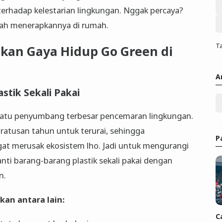
erhadap kelestarian lingkungan. Nggak percaya?
udah menerapkannya di rumah.
Ta
kan Gaya Hidup Go Green di
A
stik Sekali Pakai
h satu penyumbang terbesar pencemaran lingkungan.
atusan tahun untuk terurai, sehingga
P
at merusak ekosistem lho. Jadi untuk mengurangi
i barang-barang plastik sekali pakai dengan
an.
kan antara lain:
C