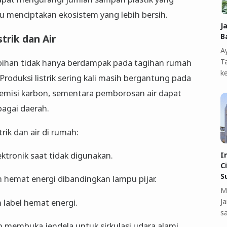
 menciptakan ekosistem yang lebih bersih.
J
B
trik dan Air
A
T
lebihan tidak hanya berdampak pada tagihan rumah
k
Produksi listrik sering kali masih bergantung pada
 emisi karbon, sementara pemborosan air dapat
rbagai daerah.
rik dan air di rumah:
ktronik saat tidak digunakan.
I
C
S
 hemat energi dibandingkan lampu pijar.
M
J
n label hemat energi.
s
membuka jendela untuk sirkulasi udara alami.