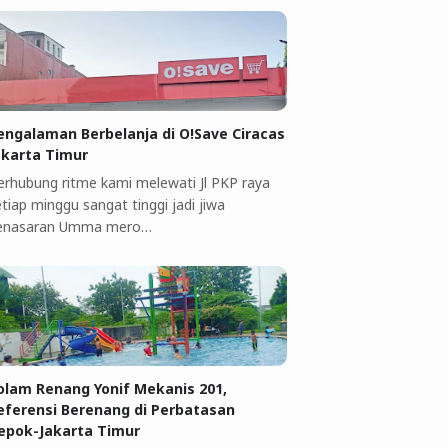
engalaman Berbelanja di O!Save Ciracas
akarta Timur
erhubung ritme kami melewati Jl PKP raya
tiap minggu sangat tinggi jadi jiwa
enasaran Umma mero…
olam Renang Yonif Mekanis 201,
eferensi Berenang di Perbatasan
epok-Jakarta Timur