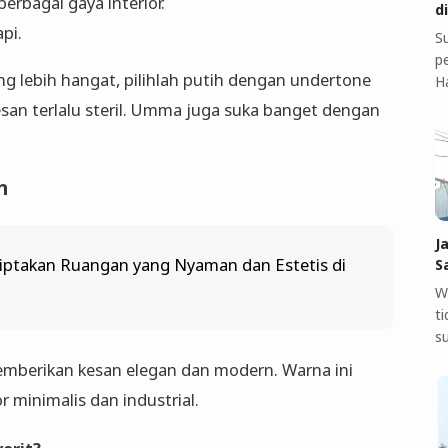
rbagai gaya interior.
d
pi.
S
pe
g lebih hangat, pilihlah putih dengan undertone
H
san terlalu steril. Umma juga suka banget dengan
n
J
iptakan Ruangan yang Nyaman dan Estetis di
S
W
t
s
emberikan kesan elegan dan modern. Warna ini
r minimalis dan industrial.