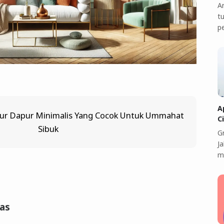
A
t
p
A
ur Dapur Minimalis Yang Cocok Untuk Ummahat
C
Sibuk
G
J
m
las