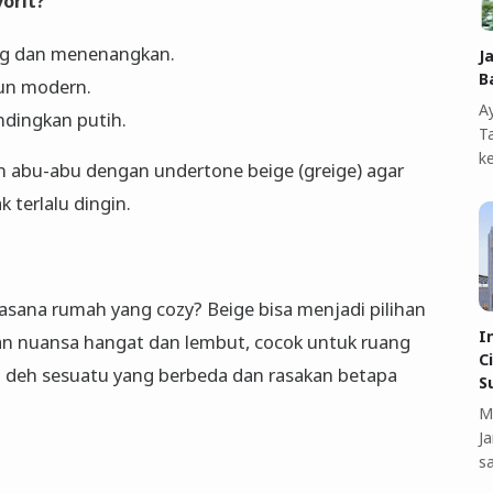
orit?
ng dan menenangkan.
J
B
pun modern.
A
ndingkan putih.
T
k
n abu-abu dengan undertone beige (greige) agar
 terlalu dingin.
sana rumah yang cozy? Beige bisa menjadi pilihan
I
an nuansa hangat dan lembut, cocok untuk ruang
C
ba deh sesuatu yang berbeda dan rasakan betapa
S
M
J
s