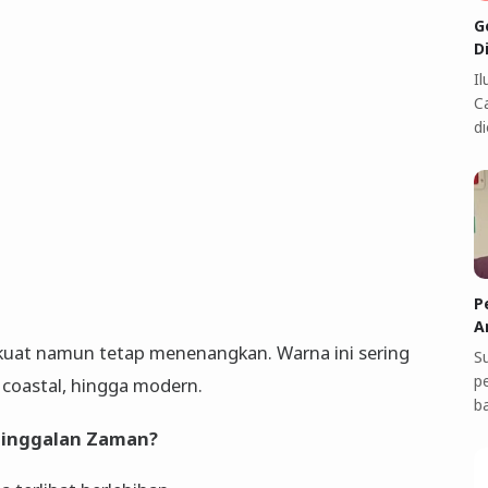
G
D
I
C
di
P
A
 kuat namun tetap menenangkan. Warna ini sering
S
p
, coastal, hingga modern.
b
tinggalan Zaman?