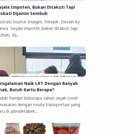
ejala Impoten, Bukan Ditakuti Tapi
iobati Dijamin Sembuh
lustrasi Source Images: Freepik Desain by
anva Gejala impoten bukan ditakuti tapi
obati, dij…
engalaman Naik LRT Dengan Banyak
nak, Butuh Kartu Berapa?
udah hampir beberapa tahun sejak covid
enasaran dengan moda transportasi yang
aru di Jabodetabek…