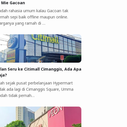
i Mie Gacoan
udah rahasia umum kalau Gacoan tak
rnah sepi baik offline maupun online.
arganya yang ramah di …
alan Seru ke Citimall Cimanggis, Ada Apa
aja?
ah sejak pusat perbelanjaan Hypermart
idak ada lagi di Cimanggis Square, Umma
udah tidak pernah…