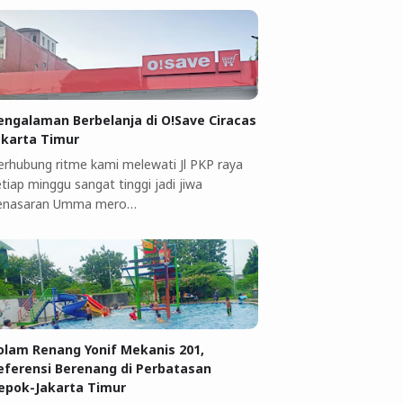
engalaman Berbelanja di O!Save Ciracas
akarta Timur
erhubung ritme kami melewati Jl PKP raya
tiap minggu sangat tinggi jadi jiwa
enasaran Umma mero…
olam Renang Yonif Mekanis 201,
eferensi Berenang di Perbatasan
epok-Jakarta Timur