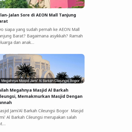
alan-Jalan Sore di AEON Mall Tanjung
arat
yo siapa yang sudah pernah ke AEON Mall
anjung Barat? Bagaimana asyikkah? Ramah
eluarga dan anak…
nilah Megahnya Masjid Al Barkah
ileungsi, Memakmurkan Masjid Dengan
unnah
asjid Jami'Al Barkah Cileungsi Bogor Masjid
ami' Al Barkah Cileungsi merupakan salah
at…