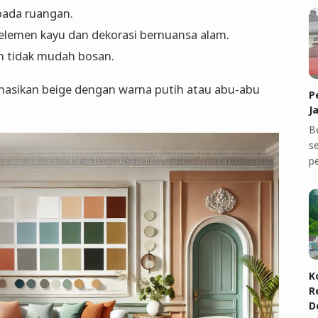
pada ruangan.
lemen kayu dan dekorasi bernuansa alam.
n tidak mudah bosan.
nasikan beige dengan warna putih atau abu-abu
P
J
B
se
p
K
R
D