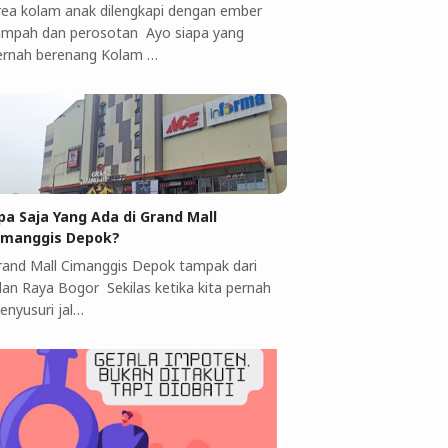
rea kolam anak dilengkapi dengan ember
umpah dan perosotan Ayo siapa yang
ernah berenang Kolam …
pa Saja Yang Ada di Grand Mall
imanggis Depok?
rand Mall Cimanggis Depok tampak dari
alan Raya Bogor Sekilas ketika kita pernah
enyusuri jal…