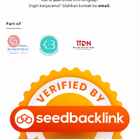
Ingin kerjasama? Silahkan kontak ke
email
.
Part of