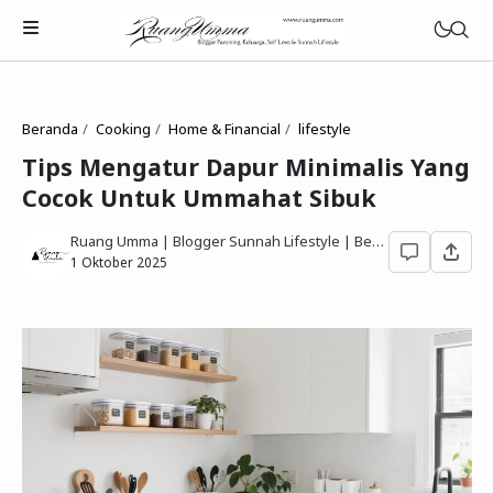
Beranda
Cooking
Home & Financial
lifestyle
Tips Mengatur Dapur Minimalis Yang
Cocok Untuk Ummahat Sibuk
Parenting Islami
Ruang Umma | Blogger Sunnah Lifestyle | Berbagi Gaya Hidup Sesuai Quran Sunnah
Rumah Tangga Muslimah
1 Oktober 2025
Lifestyle Keluarga Sunnah
Refleksi Muslimah
Review & Rekomendasi