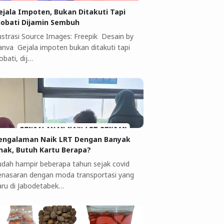
ejala Impoten, Bukan Ditakuti Tapi
iobati Dijamin Sembuh
lustrasi Source Images: Freepik Desain by
anva Gejala impoten bukan ditakuti tapi
obati, dij…
engalaman Naik LRT Dengan Banyak
nak, Butuh Kartu Berapa?
udah hampir beberapa tahun sejak covid
enasaran dengan moda transportasi yang
aru di Jabodetabek…