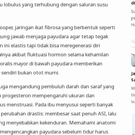
d
au lobulus yang terhubung dengan saluran susu
S
pe
H
oper, jaringan ikat fibrosa yang berbentuk seperti
nggung jawab menjaga payudara agar tetap tegak
ini elastis tapi tidak bisa meregenerasi diri
lnya akibat fluktuasi hormon selama kehamilan
ktoralis mayor di bawah payudara memberikan
sendiri bukan otot murni.
J
S
a juga mengandung pembuluh darah dan saraf yang
W
t
dan progesteron mempengaruhi ukuran dan
s
us menstruasi. Pada ibu menyusui seperti banyak
erubahan drastis: membesar saat penuh ASI, lalu
ering menyebabkan kekenduran. Memahami anatomi
ra mengencangkan payudara sebelum tidur harus