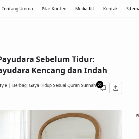
Pilar Konten
Tentang Umma
Media Kit
Kontak
Sitem
ayudara Sebelum Tidur:
Payudara Kencang dan Indah
yle | Berbagi Gaya Hidup Sesuai Quran Sunnah
22
R