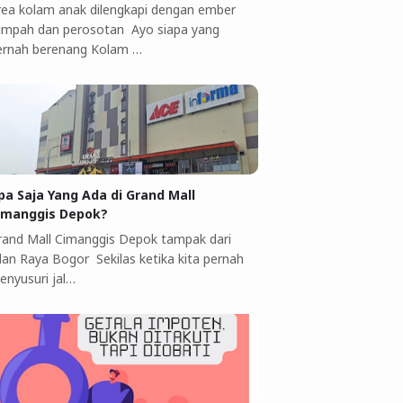
rea kolam anak dilengkapi dengan ember
umpah dan perosotan Ayo siapa yang
ernah berenang Kolam …
pa Saja Yang Ada di Grand Mall
imanggis Depok?
rand Mall Cimanggis Depok tampak dari
alan Raya Bogor Sekilas ketika kita pernah
enyusuri jal…