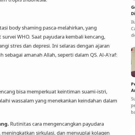
G
D
I
si body shaming pasca-melahirkan, yang
C
di
survei WHO. Saat payudara kembali kencang,
i stres dan depresi. Ini selaras dengan ajaran
sebagai amanah Allah, seperti dalam QS. Al-A'raf:
P
A
encang bisa memperkuat keintiman suami-istri,
S
u alaihi wassalam yang menekankan keindahan dalam
p
b
ang.
Rutinitas cara mengencangkan payudara
, meningkatkan sirkulasi, dan menyuplai kolagen