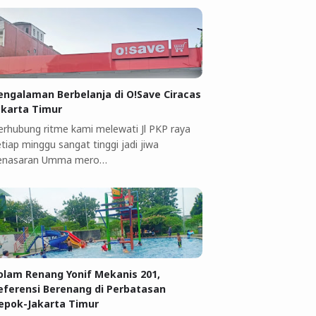
engalaman Berbelanja di O!Save Ciracas
akarta Timur
erhubung ritme kami melewati Jl PKP raya
tiap minggu sangat tinggi jadi jiwa
enasaran Umma mero…
olam Renang Yonif Mekanis 201,
eferensi Berenang di Perbatasan
epok-Jakarta Timur