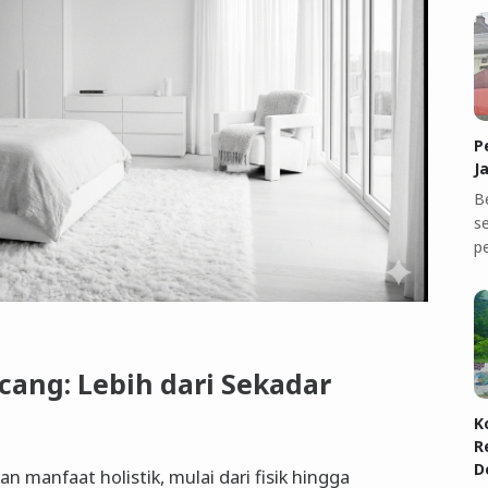
P
J
B
se
p
ang: Lebih dari Sekadar
K
R
D
 manfaat holistik, mulai dari fisik hingga