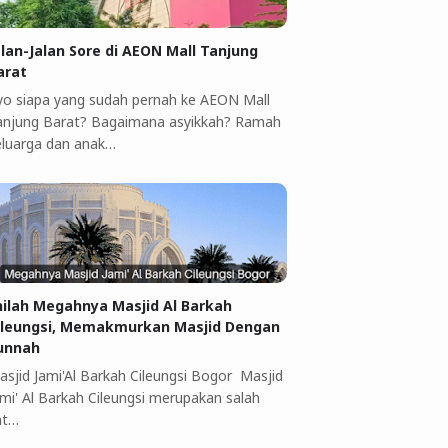
alan-Jalan Sore di AEON Mall Tanjung
arat
yo siapa yang sudah pernah ke AEON Mall
anjung Barat? Bagaimana asyikkah? Ramah
eluarga dan anak…
nilah Megahnya Masjid Al Barkah
ileungsi, Memakmurkan Masjid Dengan
unnah
asjid Jami'Al Barkah Cileungsi Bogor Masjid
ami' Al Barkah Cileungsi merupakan salah
at…