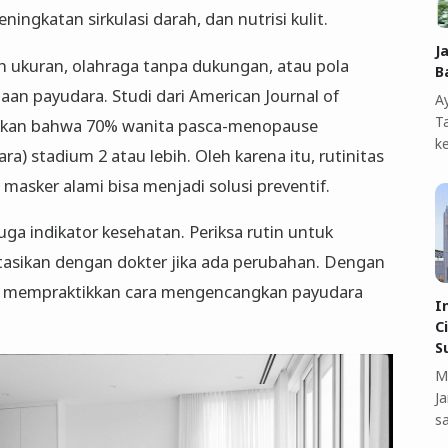
ngkatan sirkulasi darah, dan nutrisi kulit.
J
ah ukuran, olahraga tanpa dukungan, atau pola
B
n payudara. Studi dari American Journal of
A
T
kkan bahwa 70% wanita pasca-menopause
k
) stadium 2 atau lebih. Oleh karena itu, rutinitas
masker alami bisa menjadi solusi preventif.
uga indikator kesehatan. Periksa rutin untuk
ltasikan dengan dokter jika ada perubahan. Dengan
p mempraktikkan cara mengencangkan payudara
I
C
S
M
J
s