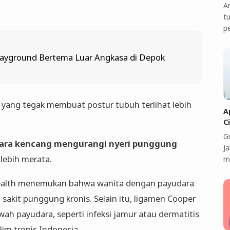
A
t
p
Playground Bertema Luar Angkasa di Depok
 yang tegak membuat postur tubuh terlihat lebih
A
C
G
dara kencang mengurangi nyeri punggung
J
 lebih merata.
m
 Health menemukan bahwa wanita dengan payudara
i sakit punggung kronis. Selain itu, ligamen Cooper
awah payudara, seperti infeksi jamur atau dermatitis
lim tropis Indonesia.