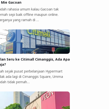
i Mie Gacoan
udah rahasia umum kalau Gacoan tak
rnah sepi baik offline maupun online.
arganya yang ramah di …
alan Seru ke Citimall Cimanggis, Ada Apa
aja?
ah sejak pusat perbelanjaan Hypermart
idak ada lagi di Cimanggis Square, Umma
udah tidak pernah…