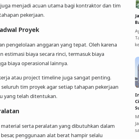
 juga menjadi acuan utama bagi kontraktor dan tim
tahapan pekerjaan.
J
B
Jadwal Proyek
A
T
n pengelolaan anggaran yang tepat. Oleh karena
k
 estimasi biaya secara rinci, termasuk biaya
gga biaya operasional lainnya.
erja atau project timeline juga sangat penting.
 seluruh tim proyek agar setiap tahapan pekerjaan
I
u yang telah ditentukan.
C
S
ralatan
M
J
material serta peralatan yang dibutuhkan dalam
s
 besar, penggunaan alat berat hampir selalu