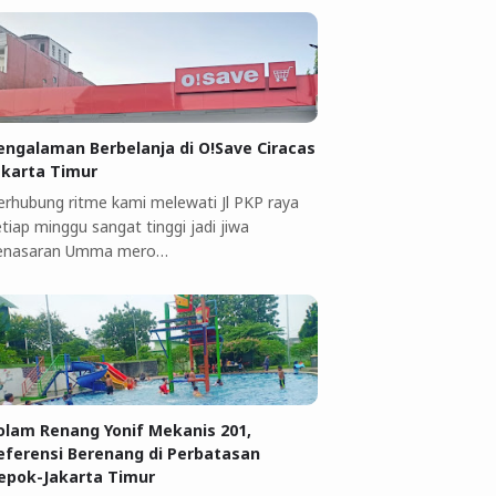
engalaman Berbelanja di O!Save Ciracas
akarta Timur
erhubung ritme kami melewati Jl PKP raya
tiap minggu sangat tinggi jadi jiwa
enasaran Umma mero…
olam Renang Yonif Mekanis 201,
eferensi Berenang di Perbatasan
epok-Jakarta Timur