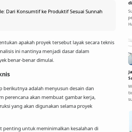
d
yle: Dari Konsumtif ke Produktif Sesuai Sunnah
S
pe
H
tukan apakah proyek tersebut layak secara teknis
analisis ini nantinya menjadi dasar dalam
ek benar-benar dimulai.
J
knis
S
W
hap berikutnya adalah menyusun desain dan
t
 tim perencana akan membuat gambar kerja,
s
struksi yang akan digunakan selama proyek
at penting untuk meminimalkan kesalahan di