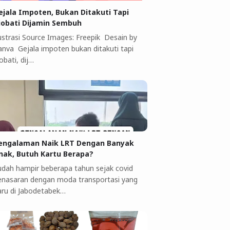
ejala Impoten, Bukan Ditakuti Tapi
iobati Dijamin Sembuh
lustrasi Source Images: Freepik Desain by
anva Gejala impoten bukan ditakuti tapi
obati, dij…
engalaman Naik LRT Dengan Banyak
nak, Butuh Kartu Berapa?
udah hampir beberapa tahun sejak covid
enasaran dengan moda transportasi yang
aru di Jabodetabek…