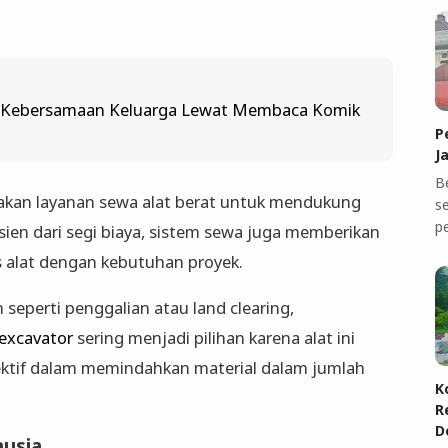
ebersamaan Keluarga Lewat Membaca Komik
P
J
B
kan layanan sewa alat berat untuk mendukung
se
p
fisien dari segi biaya, sistem sewa juga memberikan
is alat dengan kebutuhan proyek.
seperti penggalian atau land clearing,
 excavator
sering menjadi pilihan karena alat ini
ktif dalam memindahkan material dalam jumlah
K
R
D
nusia