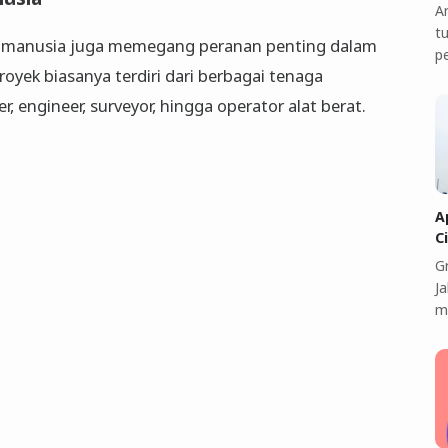
A
t
ya manusia juga memegang peranan penting dalam
p
royek biasanya terdiri dari berbagai tenaga
r, engineer, surveyor, hingga operator alat berat.
A
C
G
J
m