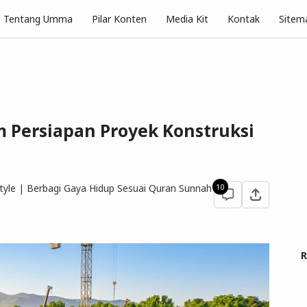
Pilar Konten
Tentang Umma
Media Kit
Kontak
Sitem
 Persiapan Proyek Konstruksi
yle | Berbagi Gaya Hidup Sesuai Quran Sunnah
10
R