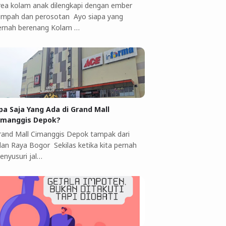
rea kolam anak dilengkapi dengan ember
umpah dan perosotan Ayo siapa yang
ernah berenang Kolam …
pa Saja Yang Ada di Grand Mall
imanggis Depok?
rand Mall Cimanggis Depok tampak dari
alan Raya Bogor Sekilas ketika kita pernah
enyusuri jal…