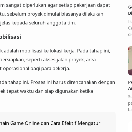
tim sangat diperlukan agar setiap pekerjaan dapat
G
D
itu, sebelum proyek dimulai biasanya dilakukan
I
jelas kepada seluruh anggota tim.
C
di
bilisasi
adalah mobilisasi ke lokasi kerja. Pada tahap ini,
persiapkan, seperti akses jalan proyek, area
operasional bagi para pekerja.
pada tahap ini. Proses ini harus direncanakan dengan
P
A
oyek tepat waktu dan siap digunakan ketika
S
p
b
ain Game Online dan Cara Efektif Mengatur