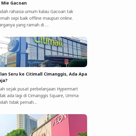
i Mie Gacoan
udah rahasia umum kalau Gacoan tak
rnah sepi baik offline maupun online.
arganya yang ramah di …
alan Seru ke Citimall Cimanggis, Ada Apa
aja?
ah sejak pusat perbelanjaan Hypermart
idak ada lagi di Cimanggis Square, Umma
udah tidak pernah…