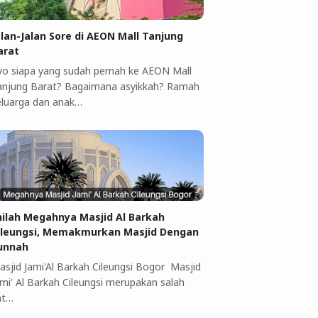
alan-Jalan Sore di AEON Mall Tanjung
arat
yo siapa yang sudah pernah ke AEON Mall
anjung Barat? Bagaimana asyikkah? Ramah
eluarga dan anak…
nilah Megahnya Masjid Al Barkah
ileungsi, Memakmurkan Masjid Dengan
unnah
asjid Jami'Al Barkah Cileungsi Bogor Masjid
ami' Al Barkah Cileungsi merupakan salah
at…