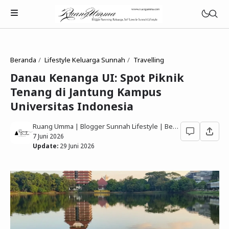
Beranda
Lifestyle Keluarga Sunnah
Travelling
Danau Kenanga UI: Spot Piknik
Tenang di Jantung Kampus
Parenting Islami
Universitas Indonesia
Rumah Tangga Muslimah
Ruang Umma | Blogger Sunnah Lifestyle | Berbagi Gaya Hidup Sesuai Quran Sunnah
7 Juni 2026
Lifestyle Keluarga Sunnah
Update:
29 Juni 2026
Refleksi Muslimah
Review & Rekomendasi