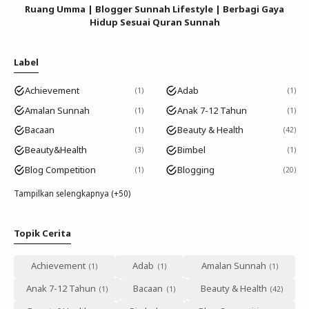
Ruang Umma | Blogger Sunnah Lifestyle | Berbagi Gaya
Hidup Sesuai Quran Sunnah
Label
Achievement
Adab
1
1
Amalan Sunnah
Anak 7-12 Tahun
1
1
Bacaan
Beauty & Health
1
42
Beauty&Health
Bimbel
3
1
Blog Competition
Blogging
1
20
Tampilkan selengkapnya (+50)
Topik Cerita
Achievement
Adab
Amalan Sunnah
Anak 7-12 Tahun
Bacaan
Beauty & Health