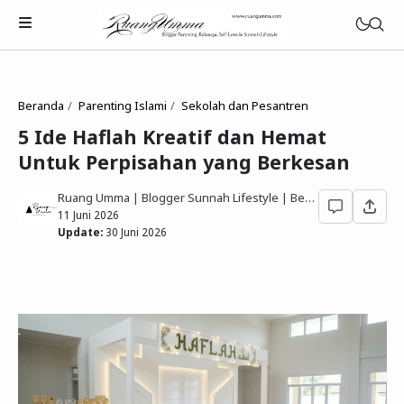
Beranda
Parenting Islami
Sekolah dan Pesantren
5 Ide Haflah Kreatif dan Hemat
Untuk Perpisahan yang Berkesan
Parenting Islami
Ruang Umma | Blogger Sunnah Lifestyle | Berbagi Gaya Hidup Sesuai Quran Sunnah
Rumah Tangga Muslimah
11 Juni 2026
Update:
30 Juni 2026
Lifestyle Keluarga Sunnah
Refleksi Muslimah
Review & Rekomendasi