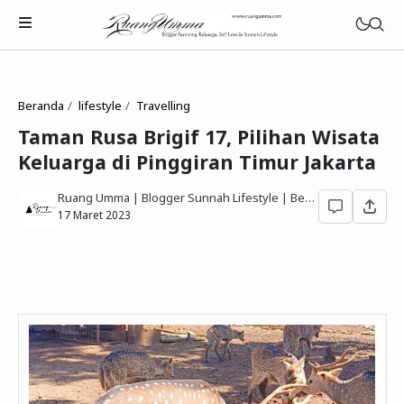
Beranda
lifestyle
Travelling
Taman Rusa Brigif 17, Pilihan Wisata
Keluarga di Pinggiran Timur Jakarta
Parenting Islami
Ruang Umma | Blogger Sunnah Lifestyle | Berbagi Gaya Hidup Sesuai Quran Sunnah
Rumah Tangga Muslimah
17 Maret 2023
Lifestyle Keluarga Sunnah
Refleksi Muslimah
Review & Rekomendasi