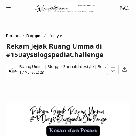
Beranda
Blogging
lifestyle
Rekam Jejak Ruang Umma di
#15DaysBlogspediaChallenge
Parenting Islami
Ruang Umma | Blogger Sunnah Lifestyle | Berbagi Gaya Hidup Sesuai Quran Sunnah
Rumah Tangga Muslimah
17 Maret 2023
Lifestyle Keluarga Sunnah
Refleksi Muslimah
Review & Rekomendasi