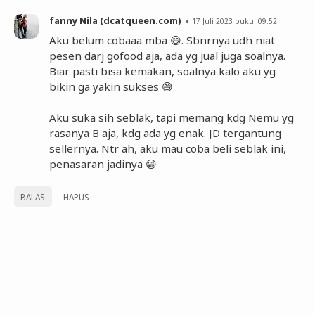
fanny Nila (dcatqueen.com)
17 Juli 2023 pukul 09.52
Aku belum cobaaa mba 😄. Sbnrnya udh niat
pesen darj gofood aja, ada yg jual juga soalnya.
Biar pasti bisa kemakan, soalnya kalo aku yg
bikin ga yakin sukses 😅
Aku suka sih seblak, tapi memang kdg Nemu yg
rasanya B aja, kdg ada yg enak. JD tergantung
sellernya. Ntr ah, aku mau coba beli seblak ini,
penasaran jadinya 😁
BALAS
HAPUS