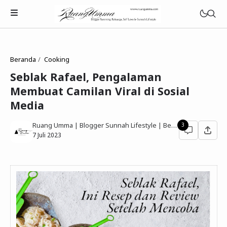
Beranda
Cooking
Seblak Rafael, Pengalaman
Membuat Camilan Viral di Sosial
Parenting Islami
Media
Rumah Tangga Muslimah
Ruang Umma | Blogger Sunnah Lifestyle | Berbagi Gaya Hidup Sesuai Quran Sunnah
3
7 Juli 2023
Lifestyle Keluarga Sunnah
Refleksi Muslimah
Review & Rekomendasi