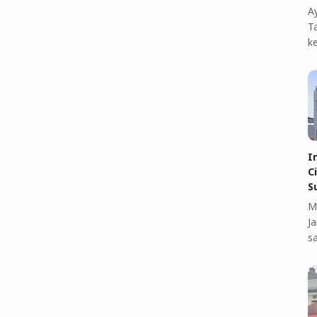
A
T
k
I
C
S
M
J
s