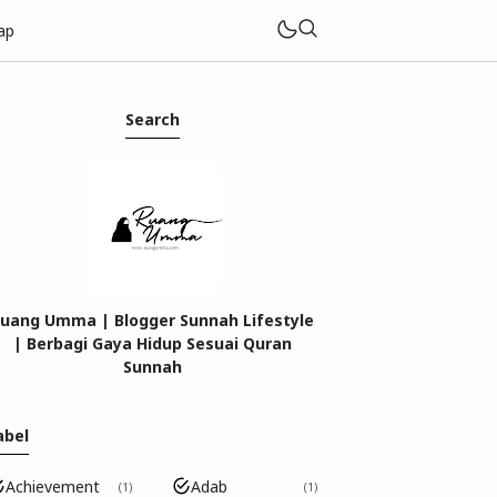
ap
Search
tar
uang Umma | Blogger Sunnah Lifestyle
| Berbagi Gaya Hidup Sesuai Quran
Sunnah
abel
Achievement
Adab
1
1