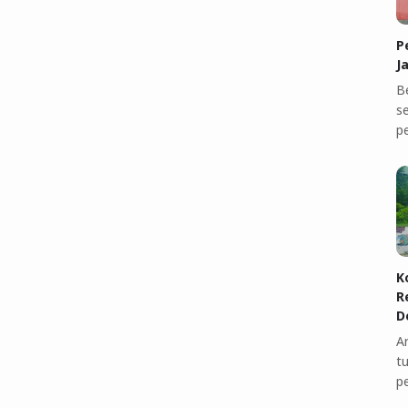
P
J
B
se
p
K
R
D
A
t
p