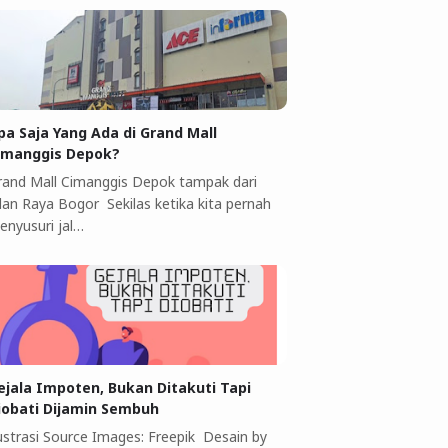
pa Saja Yang Ada di Grand Mall
imanggis Depok?
rand Mall Cimanggis Depok tampak dari
alan Raya Bogor Sekilas ketika kita pernah
enyusuri jal…
ejala Impoten, Bukan Ditakuti Tapi
iobati Dijamin Sembuh
lustrasi Source Images: Freepik Desain by