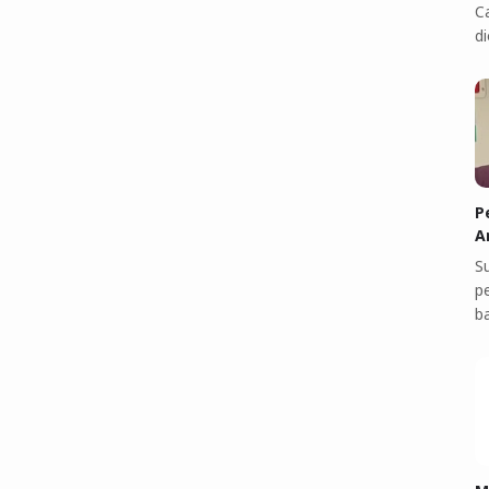
C
di
P
A
S
p
b