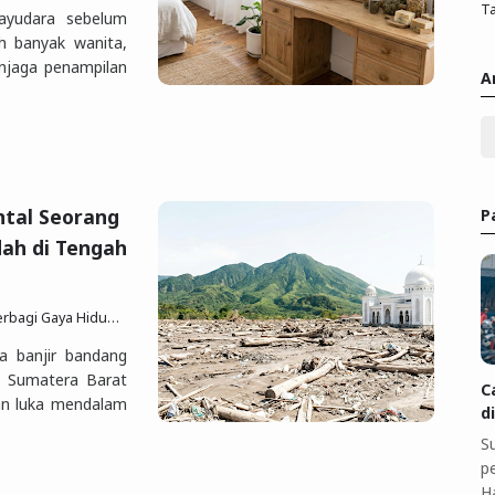
Ta
ayudara sebelum
eh banyak wanita,
njaga penampilan
A
tal Seorang
P
dah di Tengah
p Sesuai Quran Sunnah
8 Des 2025
Posting Koment
 banjir bandang
n Sumatera Barat
C
an luka mendalam
d
S
pe
H