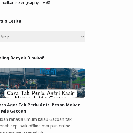
mpilkan selengkapnya (+50)
rsip Cerita
aling Banyak Disukai!
ar
ara Agar Tak Perlu Antri Pesan Makan
i Mie Gacoan
udah rahasia umum kalau Gacoan tak
rnah sepi baik offline maupun online.
arganya yang ramah di …