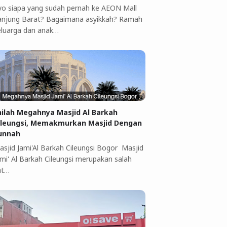
yo siapa yang sudah pernah ke AEON Mall
anjung Barat? Bagaimana asyikkah? Ramah
eluarga dan anak…
nilah Megahnya Masjid Al Barkah
ileungsi, Memakmurkan Masjid Dengan
unnah
asjid Jami'Al Barkah Cileungsi Bogor Masjid
ami' Al Barkah Cileungsi merupakan salah
at…