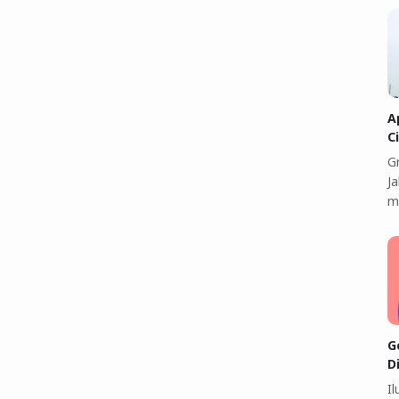
A
C
G
J
m
G
D
I