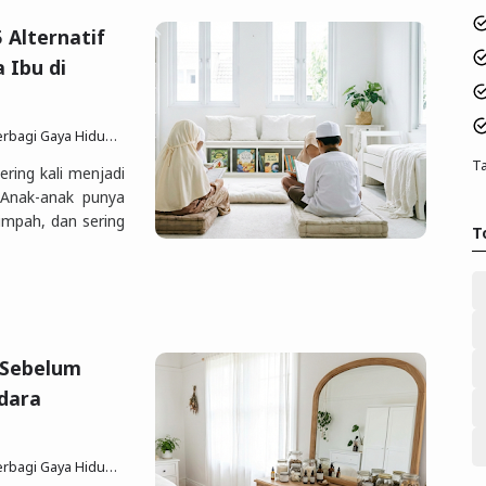
 Alternatif
 Ibu di
p Sesuai Quran Sunnah
23 Des 2025
6 komentar
Ta
ering kali menjadi
Anak-anak punya
impah, dan sering
T
 Sebelum
udara
p Sesuai Quran Sunnah
18 Des 2025
22 komentar