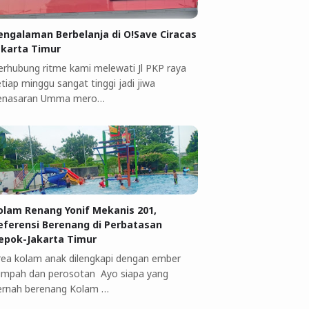
engalaman Berbelanja di O!Save Ciracas
akarta Timur
erhubung ritme kami melewati Jl PKP raya
tiap minggu sangat tinggi jadi jiwa
enasaran Umma mero…
olam Renang Yonif Mekanis 201,
eferensi Berenang di Perbatasan
epok-Jakarta Timur
rea kolam anak dilengkapi dengan ember
umpah dan perosotan Ayo siapa yang
ernah berenang Kolam …