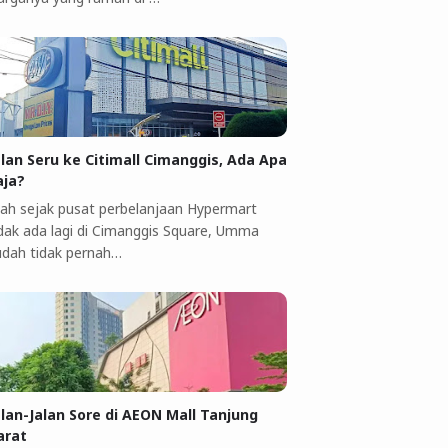
alan Seru ke Citimall Cimanggis, Ada Apa
aja?
ah sejak pusat perbelanjaan Hypermart
idak ada lagi di Cimanggis Square, Umma
udah tidak pernah…
alan-Jalan Sore di AEON Mall Tanjung
arat