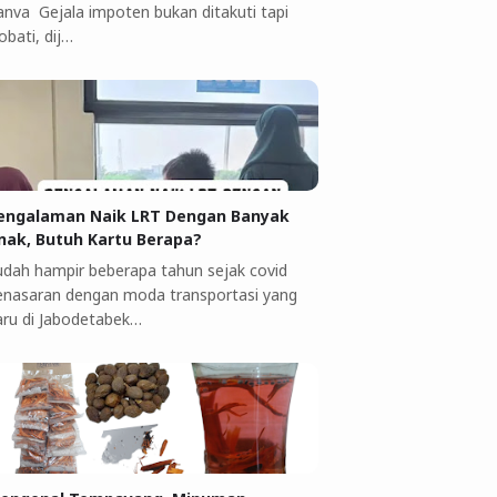
anva Gejala impoten bukan ditakuti tapi
obati, dij…
engalaman Naik LRT Dengan Banyak
nak, Butuh Kartu Berapa?
udah hampir beberapa tahun sejak covid
enasaran dengan moda transportasi yang
aru di Jabodetabek…