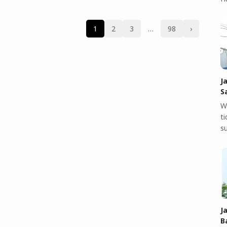
1
2
3
…
98
›
J
S
W
t
s
J
B