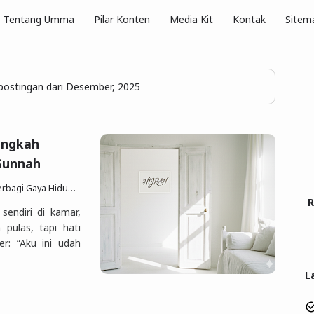
Pilar Konten
Tentang Umma
Media Kit
Kontak
Sitem
ostingan dari Desember, 2025
angkah
Sunnah
p Sesuai Quran Sunnah
29 Des 2026
Posting Komen
R
ndiri di kamar,
 pulas, tapi hati
er: “Aku ini udah
L