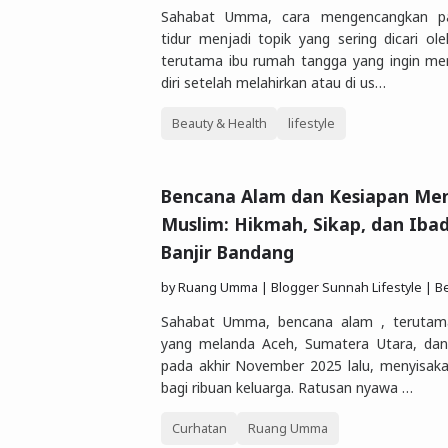
Sahabat Umma, cara mengencangkan p
tidur menjadi topik yang sering dicari ol
terutama ibu rumah tangga yang ingin me
diri setelah melahirkan atau di us…
Beauty & Health
lifestyle
Bencana Alam dan Kesiapan Men
Muslim: Hikmah, Sikap, dan Iba
Banjir Bandang
by
Ruang Umma | Blogger Sunnah Lifestyle | Berbagi Gaya Hidu
Sahabat Umma, bencana alam , terutama
yang melanda Aceh, Sumatera Utara, da
pada akhir November 2025 lalu, menyisak
bagi ribuan keluarga. Ratusan nyawa …
Curhatan
Ruang Umma