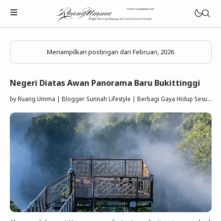
Menampilkan postingan dari Februari, 2026
Negeri Diatas Awan Panorama Baru Bukittinggi
Parenting Islami
by
Ruang Umma | Blogger Sunnah Lifestyle | Berbagi Gaya Hidup Sesuai Quran Sunnah
Rumah Tangga Muslimah
Lifestyle Keluarga Sunnah
Refleksi Muslimah
Review & Rekomendasi