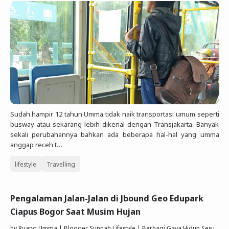
Sudah hampir 12 tahun Umma tidak naik transportasi umum seperti
busway atau sekarang lebih dikenal dengan Transjakarta. Banyak
sekali perubahannya bahkan ada beberapa hal-hal yang umma
anggap receh t…
lifestyle
Travelling
Pengalaman Jalan-Jalan di Jbound Geo Edupark
Ciapus Bogor Saat Musim Hujan
by
Ruang Umma | Blogger Sunnah Lifestyle | Berbagi Gaya Hidup Sesuai Quran Sunnah