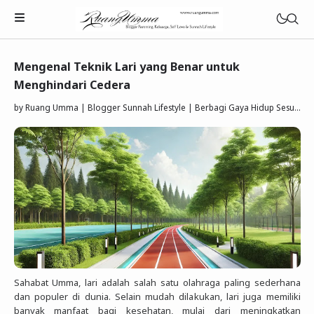
Mengenal Teknik Lari yang Benar untuk
Menghindari Cedera
by
Ruang Umma | Blogger Sunnah Lifestyle | Berbagi Gaya Hidup Sesuai Quran Sunnah
Parenting Islami
Rumah Tangga Muslimah
Lifestyle Keluarga Sunnah
Refleksi Muslimah
Review & Rekomendasi
Sahabat Umma, lari adalah salah satu olahraga paling sederhana
dan populer di dunia. Selain mudah dilakukan, lari juga memiliki
banyak manfaat bagi kesehatan, mulai dari meningkatkan