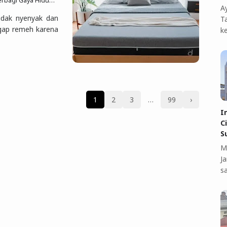
p Sesuai Quran Sunnah
2 Jun 2025
3 komentar
A
idak nyenyak dan
T
gap remeh karena
k
1
2
3
…
99
›
I
C
S
M
J
s