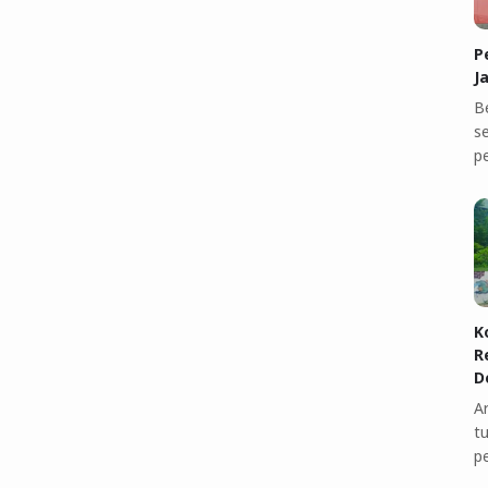
P
J
B
se
p
K
R
D
A
t
p