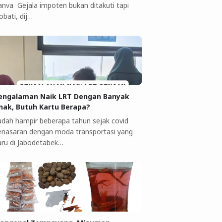
anva Gejala impoten bukan ditakuti tapi
obati, dij…
engalaman Naik LRT Dengan Banyak
nak, Butuh Kartu Berapa?
udah hampir beberapa tahun sejak covid
enasaran dengan moda transportasi yang
aru di Jabodetabek…