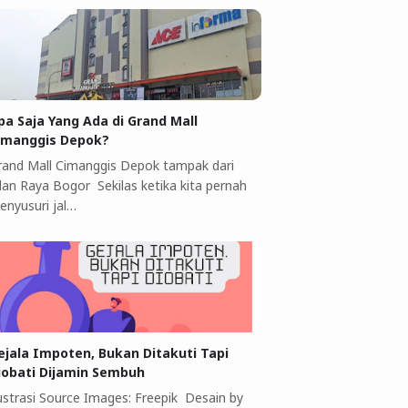
pa Saja Yang Ada di Grand Mall
imanggis Depok?
rand Mall Cimanggis Depok tampak dari
alan Raya Bogor Sekilas ketika kita pernah
enyusuri jal…
ejala Impoten, Bukan Ditakuti Tapi
iobati Dijamin Sembuh
lustrasi Source Images: Freepik Desain by