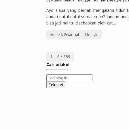
by
Ruang Umma | Blogger Sunnah Lifestyle | Berbagi Gaya Hidu
Ayo siapa yang pernah mengalami tidur t
badan gatal-gatal semalaman? Jangan ang
bisa jadi hal itu disebabkan oleh kut…
Home & Financial
lifestyle
1 – 6 / 589
Cari artikel