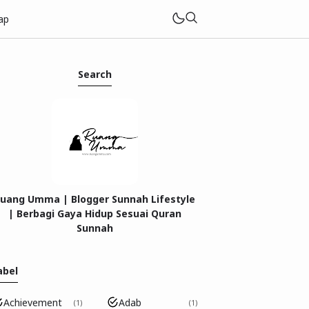
ap
Search
tar
uang Umma | Blogger Sunnah Lifestyle
| Berbagi Gaya Hidup Sesuai Quran
Sunnah
abel
Achievement
Adab
1
1