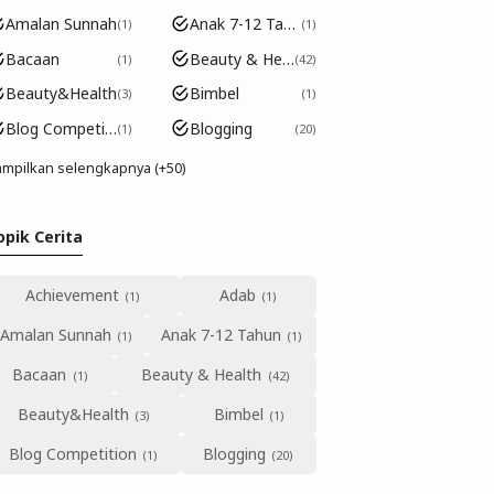
Amalan Sunnah
Anak 7-12 Tahun
1
1
Bacaan
Beauty & Health
1
42
tar
Beauty&Health
Bimbel
3
1
Blog Competition
Blogging
1
20
mpilkan selengkapnya (+50)
opik Cerita
Achievement
Adab
Amalan Sunnah
Anak 7-12 Tahun
tar
Bacaan
Beauty & Health
Beauty&Health
Bimbel
Blog Competition
Blogging