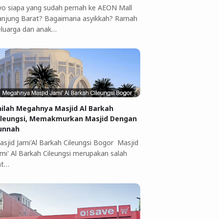
yo siapa yang sudah pernah ke AEON Mall
anjung Barat? Bagaimana asyikkah? Ramah
eluarga dan anak…
nilah Megahnya Masjid Al Barkah
ileungsi, Memakmurkan Masjid Dengan
unnah
asjid Jami'Al Barkah Cileungsi Bogor Masjid
ami' Al Barkah Cileungsi merupakan salah
at…