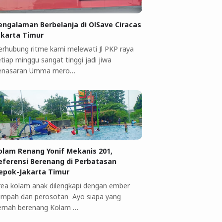
engalaman Berbelanja di O!Save Ciracas
akarta Timur
erhubung ritme kami melewati Jl PKP raya
tiap minggu sangat tinggi jadi jiwa
enasaran Umma mero…
olam Renang Yonif Mekanis 201,
eferensi Berenang di Perbatasan
epok-Jakarta Timur
rea kolam anak dilengkapi dengan ember
umpah dan perosotan Ayo siapa yang
ernah berenang Kolam …