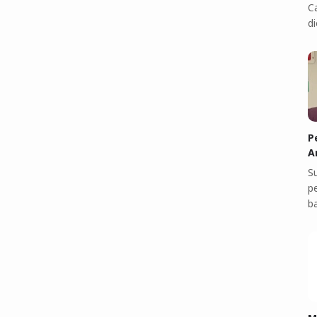
C
di
P
A
S
p
b