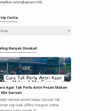
mpilkan selengkapnya (+50)
rsip Cerita
aling Banyak Disukai!
ara Agar Tak Perlu Antri Pesan Makan
i Mie Gacoan
udah rahasia umum kalau Gacoan tak
rnah sepi baik offline maupun online.
arganya yang ramah di …