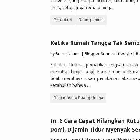
aktivitas yang sangat populer, tidak hanya
anak, tetapi juga remaja hing…
Parenting
Ruang Umma
Ketika Rumah Tangga Tak Semp
by
Ruang Umma | Blogger Sunnah Lifestyle | Berbagi Gaya Hidu
Sahabat Umma, pernahkah engkau duduk d
menatap langit-langit kamar, dan berkata
tidak membayangkan pernikahan akan sepert
ketahuilah bahwa …
Relationship Ruang Umma
Ini 6 Cara Cepat Hilangkan Kutu
Domi, Dijamin Tidur Nyenyak S