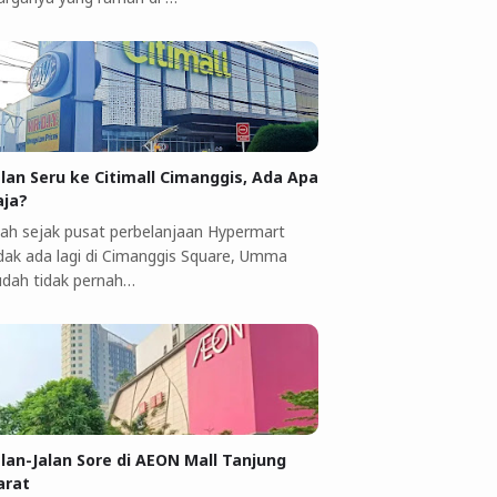
alan Seru ke Citimall Cimanggis, Ada Apa
aja?
ah sejak pusat perbelanjaan Hypermart
idak ada lagi di Cimanggis Square, Umma
udah tidak pernah…
alan-Jalan Sore di AEON Mall Tanjung
arat