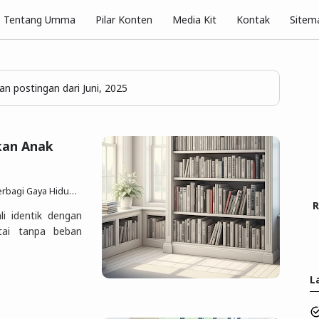
Pilar Konten
Tentang Umma
Media Kit
Kontak
Sitem
n postingan dari Juni, 2025
ikan Anak
p Sesuai Quran Sunnah
27 Jun 2025
Posting Komen
R
li identik dengan
tai tanpa beban
L