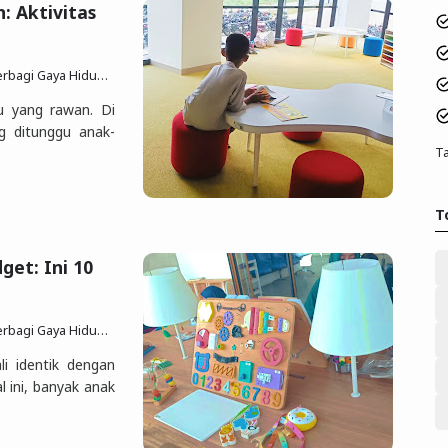
: Aktivitas
p Sesuai Quran Sunnah
26 Jun 2025
Posting Komen
tu yang rawan. Di
ng ditunggu anak-
Ta
T
get: Ini 10
p Sesuai Quran Sunnah
18 Jun 2025
Posting Komen
li identik dengan
al ini, banyak anak