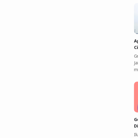
A
C
G
J
m
G
D
I