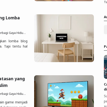
Ta
A
ang Lomba
p Sesuai Quran Sunnah
10 Jun 2025
12 komentar
ngkan lomba blog
a. Tapi tentu hal
P
atasan yang
C
slim
d
p Sesuai Quran Sunnah
7 Jun 2025
12 komentar
S
pe
main game menjadi
H