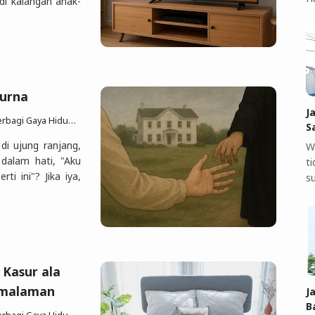
 di kalangan anak-
urna
J
p Sesuai Quran Sunnah
4 Jun 2025
10 komentar
S
i ujung ranjang,
W
 dalam hati, "Aku
t
i ini"? Jika iya,
s
 Kasur ala
emalaman
J
B