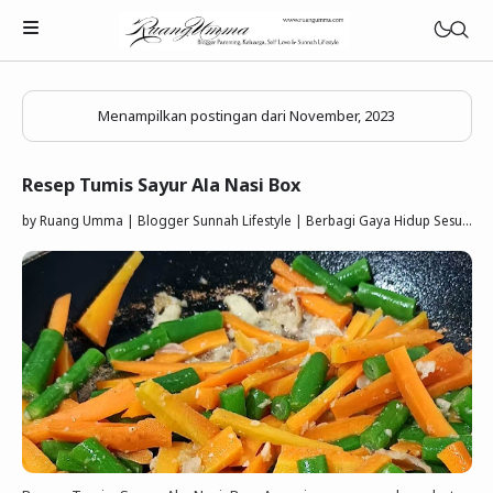
Menampilkan postingan dari November, 2023
Resep Tumis Sayur Ala Nasi Box
Parenting Islami
by
Ruang Umma | Blogger Sunnah Lifestyle | Berbagi Gaya Hidup Sesuai Quran Sunnah
Rumah Tangga Muslimah
Lifestyle Keluarga Sunnah
Refleksi Muslimah
Review & Rekomendasi