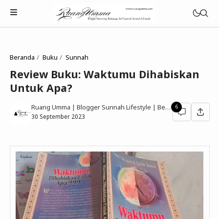
Beranda
Buku
Sunnah
Review Buku: Waktumu Dihabiskan
Untuk Apa?
Parenting Islami
Ruang Umma | Blogger Sunnah Lifestyle | Berbagi Gaya Hidup Sesuai Quran Sunnah
6
Rumah Tangga Muslimah
30 September 2023
Lifestyle Keluarga Sunnah
Refleksi Muslimah
Review & Rekomendasi