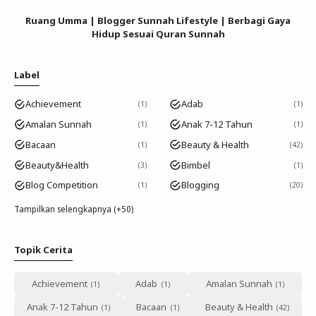
Ruang Umma | Blogger Sunnah Lifestyle | Berbagi Gaya
Hidup Sesuai Quran Sunnah
Label
Achievement
Adab
1
1
Amalan Sunnah
Anak 7-12 Tahun
1
1
Bacaan
Beauty & Health
1
42
Beauty&Health
Bimbel
3
1
Blog Competition
Blogging
1
20
Tampilkan selengkapnya (+50)
Topik Cerita
Achievement
Adab
Amalan Sunnah
Anak 7-12 Tahun
Bacaan
Beauty & Health