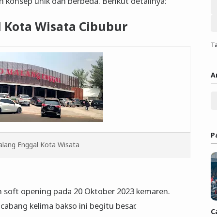
n konsep unik dan berbeda. Berikut detailnya:
l Kota Wisata Cibubur
Ta
A
P
lang Enggal Kota Wisata
an soft opening pada 20 Oktober 2023 kemaren.
abang kelima bakso ini begitu besar.
C