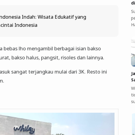
d
S
ndonesia Indah: Wisata Edukatif yang
pe
intai Indonesia
H
ita bebas lho mengambil berbagai isian bakso
rat, bakso halus, pangsit, risoles dan lainnya.
suk sangat terjangkau mulai dari 3K. Resto ini
J
S
m.
W
t
s