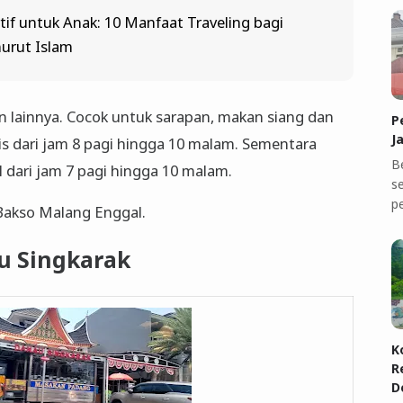
if untuk Anak: 10 Manfaat Traveling bagi
rut Islam
han lainnya. Cocok untuk sarapan, makan siang dan
P
J
s dari jam 8 pagi hingga 10 malam. Sementara
B
 dari jam 7 pagi hingga 10 malam.
se
p
 Bakso Malang Enggal.
u Singkarak
K
R
D