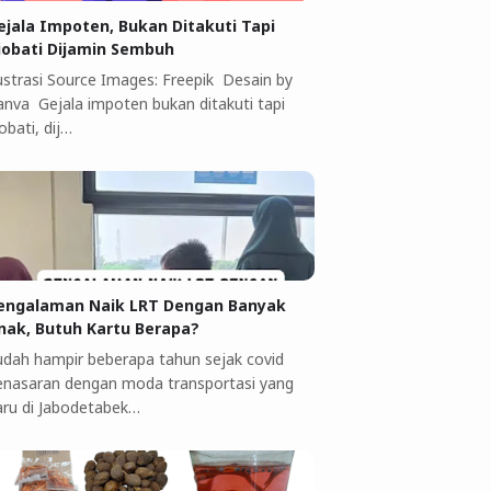
ejala Impoten, Bukan Ditakuti Tapi
iobati Dijamin Sembuh
lustrasi Source Images: Freepik Desain by
anva Gejala impoten bukan ditakuti tapi
obati, dij…
engalaman Naik LRT Dengan Banyak
nak, Butuh Kartu Berapa?
udah hampir beberapa tahun sejak covid
enasaran dengan moda transportasi yang
aru di Jabodetabek…