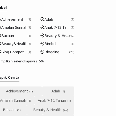
abel
Achievement
Adab
1
1
Amalan Sunnah
Anak 7-12 Tahun
1
1
Bacaan
Beauty & Health
1
42
Beauty&Health
Bimbel
3
1
Blog Competition
Blogging
1
20
mpilkan selengkapnya (+50)
opik Cerita
Achievement
Adab
Amalan Sunnah
Anak 7-12 Tahun
Bacaan
Beauty & Health