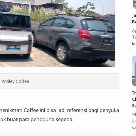
J
B
A
T
k
Whiley Coffee
I
C
S
nikmati Coffee ini bisa jadi referensi bagi penyuka
M
cok buat para pengguna sepeda.
J
s