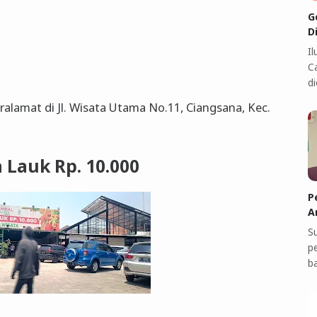
G
D
I
C
di
lamat di Jl. Wisata Utama No.11, Ciangsana, Kec.
 Lauk Rp. 10.000
P
A
S
p
b