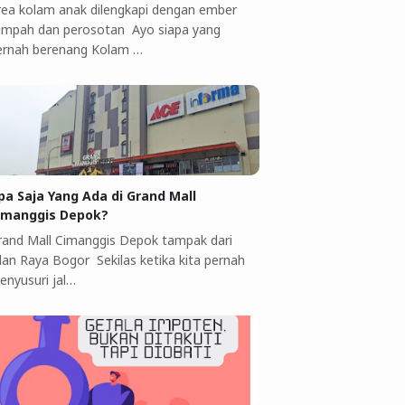
rea kolam anak dilengkapi dengan ember
umpah dan perosotan Ayo siapa yang
ernah berenang Kolam …
pa Saja Yang Ada di Grand Mall
imanggis Depok?
rand Mall Cimanggis Depok tampak dari
alan Raya Bogor Sekilas ketika kita pernah
enyusuri jal…