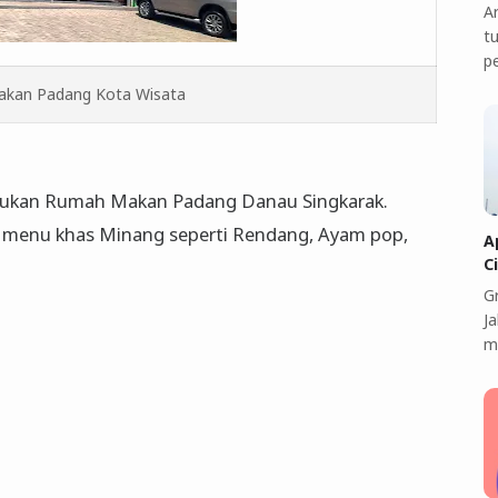
A
t
p
kan Padang Kota Wisata
emukan Rumah Makan Padang Danau Singkarak.
i menu khas Minang seperti Rendang, Ayam pop,
A
C
G
J
m