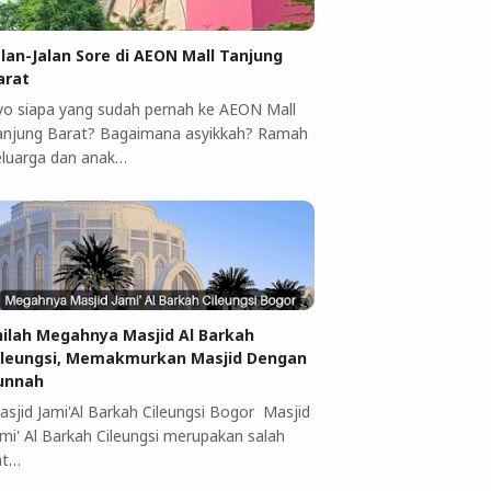
alan-Jalan Sore di AEON Mall Tanjung
arat
yo siapa yang sudah pernah ke AEON Mall
anjung Barat? Bagaimana asyikkah? Ramah
eluarga dan anak…
nilah Megahnya Masjid Al Barkah
ileungsi, Memakmurkan Masjid Dengan
unnah
asjid Jami'Al Barkah Cileungsi Bogor Masjid
ami' Al Barkah Cileungsi merupakan salah
at…