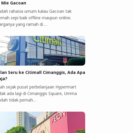
i Mie Gacoan
udah rahasia umum kalau Gacoan tak
rnah sepi baik offline maupun online.
arganya yang ramah di …
alan Seru ke Citimall Cimanggis, Ada Apa
aja?
ah sejak pusat perbelanjaan Hypermart
idak ada lagi di Cimanggis Square, Umma
udah tidak pernah…