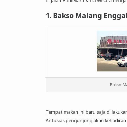
di Jalan Boulevard Kota Wisata denga
1. Bakso Malang Engga
Bakso Ma
Tempat makan ini baru saja di lakuk
Antusias pengunjung akan kehadiran c