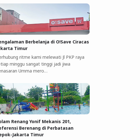
engalaman Berbelanja di O!Save Ciracas
akarta Timur
erhubung ritme kami melewati Jl PKP raya
tiap minggu sangat tinggi jadi jiwa
enasaran Umma mero…
olam Renang Yonif Mekanis 201,
eferensi Berenang di Perbatasan
epok-Jakarta Timur