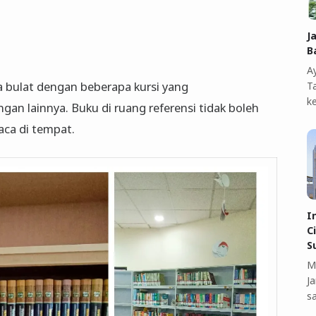
J
B
A
a bulat dengan beberapa kursi yang
T
k
gan lainnya. Buku di ruang referensi tidak boleh
baca di tempat.
I
C
S
M
J
s