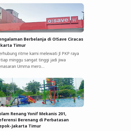
engalaman Berbelanja di O!Save Ciracas
akarta Timur
erhubung ritme kami melewati Jl PKP raya
tiap minggu sangat tinggi jadi jiwa
enasaran Umma mero…
olam Renang Yonif Mekanis 201,
eferensi Berenang di Perbatasan
epok-Jakarta Timur