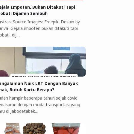
ejala Impoten, Bukan Ditakuti Tapi
iobati Dijamin Sembuh
lustrasi Source Images: Freepik Desain by
anva Gejala impoten bukan ditakuti tapi
obati, dij…
engalaman Naik LRT Dengan Banyak
nak, Butuh Kartu Berapa?
udah hampir beberapa tahun sejak covid
enasaran dengan moda transportasi yang
aru di Jabodetabek…