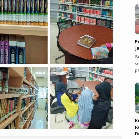
P
J
B
se
p
K
R
D