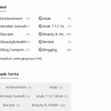
abel
Achievement
Adab
1
1
Amalan Sunnah
Anak 7-12 Tahun
1
1
Bacaan
Beauty & Health
1
42
Beauty&Health
Bimbel
3
1
Blog Competition
Blogging
1
20
mpilkan selengkapnya (+50)
opik Cerita
Achievement
Adab
Amalan Sunnah
Anak 7-12 Tahun
Bacaan
Beauty & Health