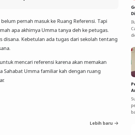
G
D
k belum pernah masuk ke Ruang Referensi. Tapi
I
C
rumah apa akhirnya Umma tanya deh ke petugas.
di
 disana. Kebetulan ada tugas dari sekolah tentang
sana.
untuk mencari referensi karena akan memakan
 ya Sahabat Umma familiar kah dengan ruang
ar.
P
A
S
p
b
Lebih baru