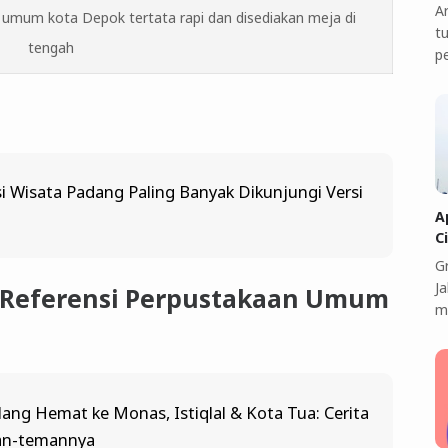
A
 umum kota Depok tertata rapi dan disediakan meja di
t
tengah
p
si Wisata Padang Paling Banyak Dikunjungi Versi
A
C
G
J
 Referensi Perpustakaan Umum
m
ang Hemat ke Monas, Istiqlal & Kota Tua: Cerita
an-temannya