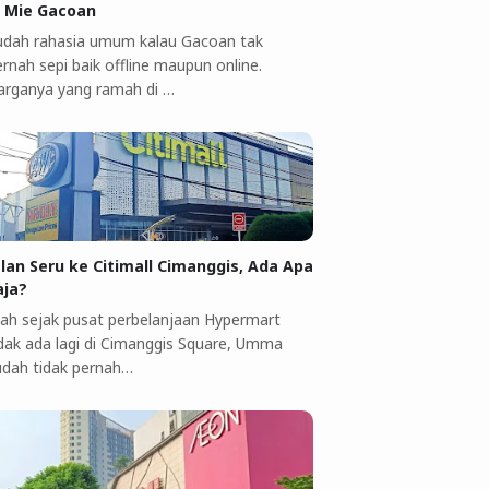
i Mie Gacoan
udah rahasia umum kalau Gacoan tak
rnah sepi baik offline maupun online.
arganya yang ramah di …
alan Seru ke Citimall Cimanggis, Ada Apa
aja?
ah sejak pusat perbelanjaan Hypermart
idak ada lagi di Cimanggis Square, Umma
udah tidak pernah…