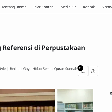
Pilar Konten
Tentang Umma
Media Kit
Kontak
Sitem
Referensi di Perpustakaan
yle | Berbagi Gaya Hidup Sesuai Quran Sunnah
11
R