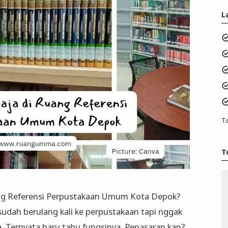
L
Ta
T
ang Referensi Perpustakaan Umum Kota Depok?
udah berulang kali ke perpustakaan tapi nggak
. Ternyata baru tahu fungsinya. Penasaran kan?