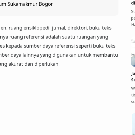
d
eum Sukamakmur Bogor
S
pe
H
, ruang ensiklopedi, jurnal, direktori, buku teks
ilnya ruang referensi adalah suatu ruangan yang
s kepada sumber daya referensi seperti buku teks,
 sumber daya lainnya yang digunakan untuk membantu
ng akurat dan diperlukan.
J
S
W
t
s