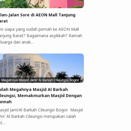
alan-Jalan Sore di AEON Mall Tanjung
arat
yo siapa yang sudah pernah ke AEON Mall
anjung Barat? Bagaimana asyikkah? Ramah
eluarga dan anak…
nilah Megahnya Masjid Al Barkah
ileungsi, Memakmurkan Masjid Dengan
unnah
asjid Jami'Al Barkah Cileungsi Bogor Masjid
ami' Al Barkah Cileungsi merupakan salah
at…