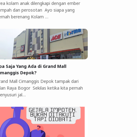
rea kolam anak dilengkapi dengan ember
umpah dan perosotan Ayo siapa yang
ernah berenang Kolam …
pa Saja Yang Ada di Grand Mall
imanggis Depok?
rand Mall Cimanggis Depok tampak dari
alan Raya Bogor Sekilas ketika kita pernah
enyusuri jal…