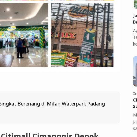
J
B
A
T
k
I
C
ingkat Berenang di Mifan Waterpark Padang
S
M
J
s
 Citimall Cimanggis Depok