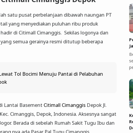
lah satu pusat perbelanjaan dibawah naungan PT
etail yang menyediakan puluhan ribu produk
adir di Citimall Cimanggis. Sekilas logonya dan
P
 yang semua gerainya resmi ditutup beberapa
J
B
se
p
ewat Tol Bocimi Menuju Pantai di Pelabuhan
pok
 di Lantai Basement
Citimall Cimanggis
Depok Jl.
 Kec. Cimanggis, Depok, Indonesia. Aksesnya sangat
K
R
 Bogor. Berada di sebelah Rumah Sakit Tugu Ibu dan
D
berang nya ada Pasar Pal Tugu Cimanggis.