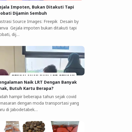
ejala Impoten, Bukan Ditakuti Tapi
iobati Dijamin Sembuh
lustrasi Source Images: Freepik Desain by
anva Gejala impoten bukan ditakuti tapi
obati, dij…
engalaman Naik LRT Dengan Banyak
nak, Butuh Kartu Berapa?
udah hampir beberapa tahun sejak covid
enasaran dengan moda transportasi yang
aru di Jabodetabek…