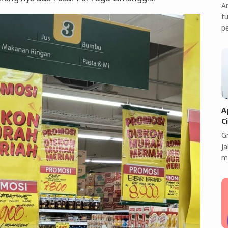
A
t
p
A
C
G
J
m