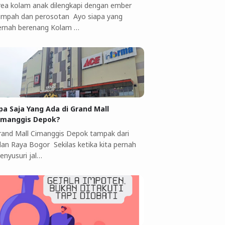
rea kolam anak dilengkapi dengan ember
umpah dan perosotan Ayo siapa yang
ernah berenang Kolam …
pa Saja Yang Ada di Grand Mall
imanggis Depok?
rand Mall Cimanggis Depok tampak dari
alan Raya Bogor Sekilas ketika kita pernah
enyusuri jal…