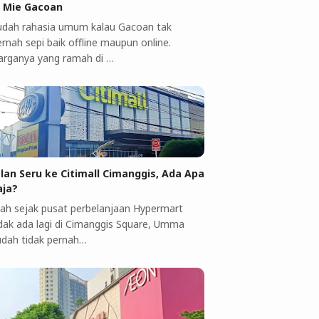
i Mie Gacoan
udah rahasia umum kalau Gacoan tak
rnah sepi baik offline maupun online.
arganya yang ramah di …
alan Seru ke Citimall Cimanggis, Ada Apa
aja?
ah sejak pusat perbelanjaan Hypermart
idak ada lagi di Cimanggis Square, Umma
udah tidak pernah…