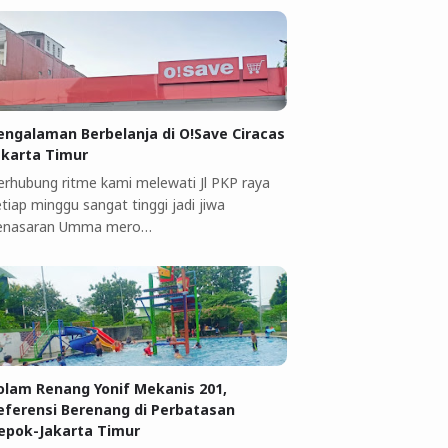
engalaman Berbelanja di O!Save Ciracas
akarta Timur
erhubung ritme kami melewati Jl PKP raya
tiap minggu sangat tinggi jadi jiwa
enasaran Umma mero…
olam Renang Yonif Mekanis 201,
eferensi Berenang di Perbatasan
epok-Jakarta Timur