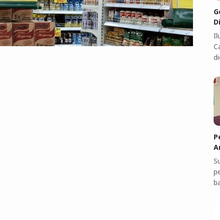
G
D
I
C
di
P
A
S
p
b