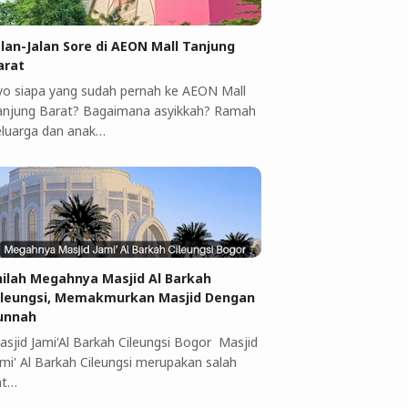
alan-Jalan Sore di AEON Mall Tanjung
arat
yo siapa yang sudah pernah ke AEON Mall
anjung Barat? Bagaimana asyikkah? Ramah
eluarga dan anak…
nilah Megahnya Masjid Al Barkah
ileungsi, Memakmurkan Masjid Dengan
unnah
asjid Jami'Al Barkah Cileungsi Bogor Masjid
ami' Al Barkah Cileungsi merupakan salah
at…