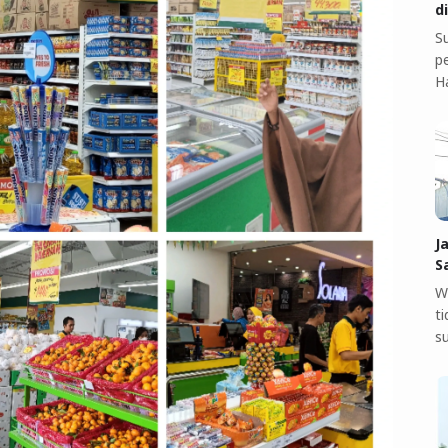
d
S
pe
H
J
S
W
t
s