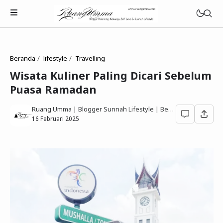
Beranda
lifestyle
Travelling
Wisata Kuliner Paling Dicari Sebelum
Puasa Ramadan
Parenting Islami
Ruang Umma | Blogger Sunnah Lifestyle | Berbagi Gaya Hidup Sesuai Quran Sunnah
Rumah Tangga Muslimah
16 Februari 2025
Lifestyle Keluarga Sunnah
Refleksi Muslimah
Review & Rekomendasi