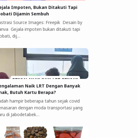
ejala Impoten, Bukan Ditakuti Tapi
iobati Dijamin Sembuh
lustrasi Source Images: Freepik Desain by
anva Gejala impoten bukan ditakuti tapi
obati, dij…
engalaman Naik LRT Dengan Banyak
nak, Butuh Kartu Berapa?
udah hampir beberapa tahun sejak covid
enasaran dengan moda transportasi yang
aru di Jabodetabek…