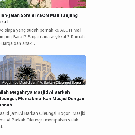
alan-Jalan Sore di AEON Mall Tanjung
arat
yo siapa yang sudah pernah ke AEON Mall
anjung Barat? Bagaimana asyikkah? Ramah
eluarga dan anak…
nilah Megahnya Masjid Al Barkah
ileungsi, Memakmurkan Masjid Dengan
unnah
asjid Jami'Al Barkah Cileungsi Bogor Masjid
ami' Al Barkah Cileungsi merupakan salah
at…