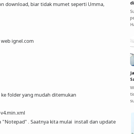
d
ion download, biar tidak mumet seperti Umma,
S
pe
H
i web ignel.com
J
S
W
t
d ke folder yang mudah ditemukan
s
r-v4.min.xml
"Notepad" . Saatnya kita mulai install dan update