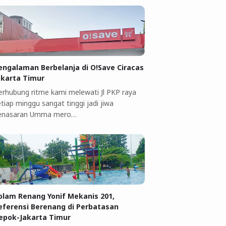
engalaman Berbelanja di O!Save Ciracas
akarta Timur
erhubung ritme kami melewati Jl PKP raya
tiap minggu sangat tinggi jadi jiwa
enasaran Umma mero…
olam Renang Yonif Mekanis 201,
eferensi Berenang di Perbatasan
epok-Jakarta Timur