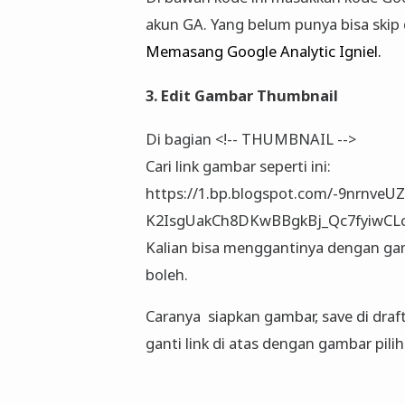
akun GA. Yang belum punya bisa skip d
Memasang Google Analytic Igniel.
3. Edit Gambar Thumbnail
Di bagian <!-- THUMBNAIL -->
Cari link gambar seperti ini:
https://1.bp.blogspot.com/-9nrn
K2IsgUakCh8DKwBBgkBj_Qc7fyiwCLc
Kalian bisa menggantinya dengan gam
boleh.
Caranya siapkan gambar, save di draft
ganti link di atas dengan gambar pilih