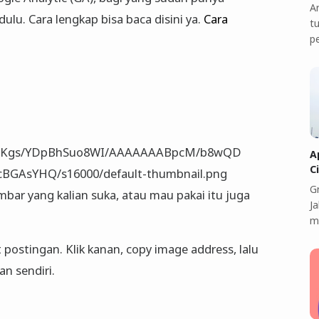
A
ulu. Cara lengkap bisa baca disini ya.
Cara
t
p
veUZKgs/YDpBhSuo8WI/AAAAAAABpcM/b8wQD
A
C
BGAsYHQ/s16000/default-thumbnail.png
G
bar yang kalian suka, atau mau pakai itu juga
J
m
 postingan. Klik kanan, copy image address, lalu
an sendiri.