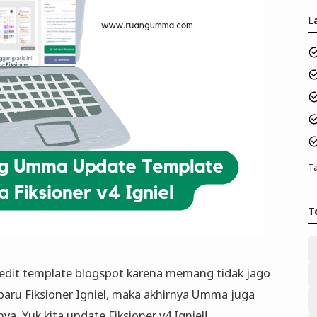
L
Ta
T
edit template blogspot karena memang tidak jago
rbaru Fiksioner Igniel, maka akhirnya Umma juga
. Yuk kita update Fiksioner v4 Igniel!