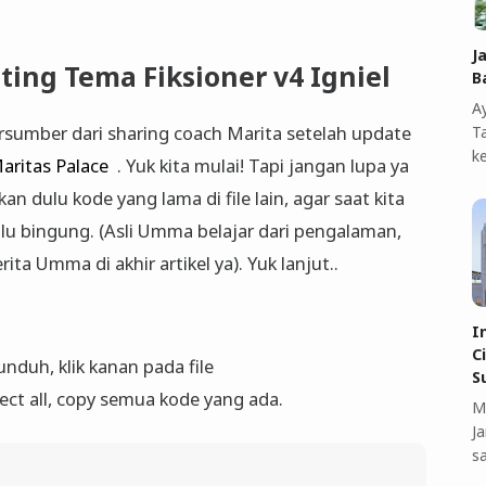
J
ting Tema Fiksioner v4 Igniel
B
A
rsumber dari sharing coach Marita setelah update
T
k
aritas Palace
. Yuk kita mulai! Tapi jangan lupa ya
n dulu kode yang lama di file lain, agar saat kita
alu bingung. (Asli Umma belajar dari pengalaman,
ita Umma di akhir artikel ya). Yuk lanjut..
I
C
iunduh, klik kanan pada file
S
lect all, copy semua kode yang ada.
M
J
s