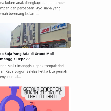
rea kolam anak dilengkapi dengan ember
umpah dan perosotan Ayo siapa yang
ernah berenang Kolam …
pa Saja Yang Ada di Grand Mall
imanggis Depok?
rand Mall Cimanggis Depok tampak dari
alan Raya Bogor Sekilas ketika kita pernah
enyusuri jal…