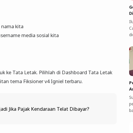
G
D
I
 nama kita
C
di
sername media sosial kita
uk ke Tata Letak. Pilihlah di Dashboard Tata Letak
n tema Fiksioner v4 Igniel terbaru.
P
A
S
p
adi Jika Pajak Kendaraan Telat Dibayar?
b