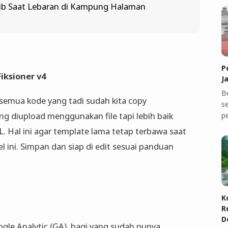
ib Saat Lebaran di Kampung Halaman
P
Fiksioner v4
J
B
e semua kode yang tadi sudah kita copy
se
ng diupload menggunakan file tapi lebih baik
p
Hal ini agar template lama tetap terbawa saat
l ini. Simpan dan siap di edit sesuai panduan
K
R
D
gle Analytic (GA), bagi yang sudah punya