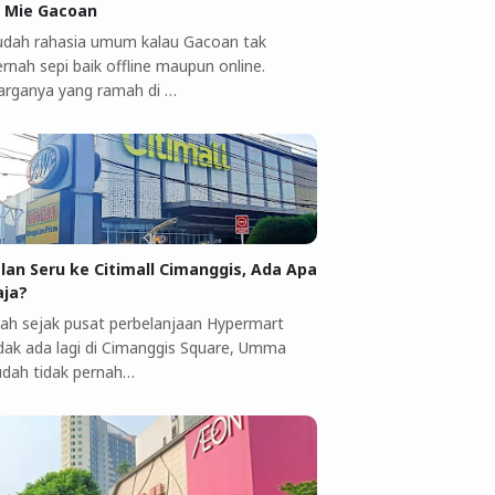
i Mie Gacoan
udah rahasia umum kalau Gacoan tak
rnah sepi baik offline maupun online.
arganya yang ramah di …
alan Seru ke Citimall Cimanggis, Ada Apa
aja?
ah sejak pusat perbelanjaan Hypermart
idak ada lagi di Cimanggis Square, Umma
udah tidak pernah…