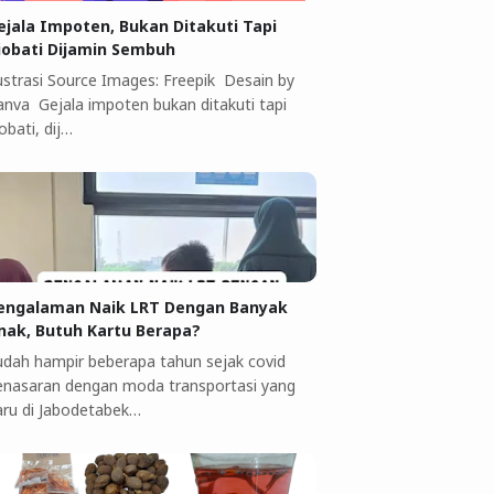
ejala Impoten, Bukan Ditakuti Tapi
iobati Dijamin Sembuh
lustrasi Source Images: Freepik Desain by
anva Gejala impoten bukan ditakuti tapi
obati, dij…
engalaman Naik LRT Dengan Banyak
nak, Butuh Kartu Berapa?
udah hampir beberapa tahun sejak covid
enasaran dengan moda transportasi yang
aru di Jabodetabek…