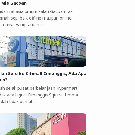
i Mie Gacoan
udah rahasia umum kalau Gacoan tak
rnah sepi baik offline maupun online.
arganya yang ramah di …
alan Seru ke Citimall Cimanggis, Ada Apa
aja?
ah sejak pusat perbelanjaan Hypermart
idak ada lagi di Cimanggis Square, Umma
udah tidak pernah…