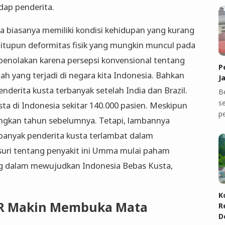
dap penderita.
ta biasanya memiliki kondisi kehidupan yang kurang
egitupun deformitas fisik yang mungkin muncul pada
 penolakan karena persepsi konvensional tentang
P
lah yang terjadi di negara kita Indonesia. Bahkan
J
nderita kusta terbanyak setelah India dan Brazil.
B
se
sta di Indonesia sekitar 140.000 pasien. Meskipun
p
ingkan tahun sebelumnya. Tetapi, lambannya
anyak penderita kusta terlambat dalam
uri tentang penyakit ini Umma mulai paham
ng dalam mewujudkan Indonesia Bebas Kusta,
K
BR Makin Membuka Mata
R
D