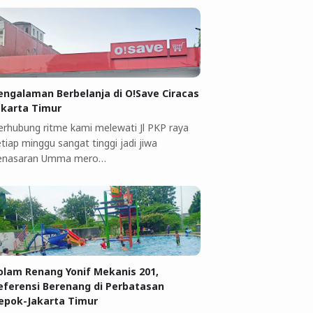
engalaman Berbelanja di O!Save Ciracas
akarta Timur
erhubung ritme kami melewati Jl PKP raya
tiap minggu sangat tinggi jadi jiwa
enasaran Umma mero…
olam Renang Yonif Mekanis 201,
eferensi Berenang di Perbatasan
epok-Jakarta Timur