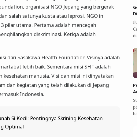
undation, organisasi NGO Jepang yang bergerak
G
D
n salah satunya kusta atau leprosi. NGO ini
I
a 3 pilar utama. Pertama adalah mencegah
C
enghilangkan diskriminasi. Ketiga adalah
di
isi dari Sasakawa Health Foundation Visinya adalah
artabat lebih baik. Sementara misi SHF adalah
esehatan manusia. Visi dan misi ini dinyatakan
m dan kegiatan yang telah dilakukan di Jepang
P
A
 termasuk Indonesia.
S
p
b
ah Si Kecil: Pentingnya Skrining Kesehatan
g Optimal