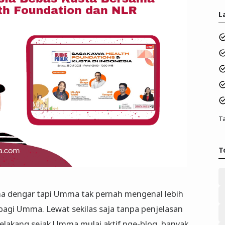
L
Ta
T
a dengar tapi Umma tak pernah mengenal lebih
ta bagi Umma. Lewat sekilas saja tanpa penjelasan
 belakang sejak Umma mulai aktif nge-blog, banyak