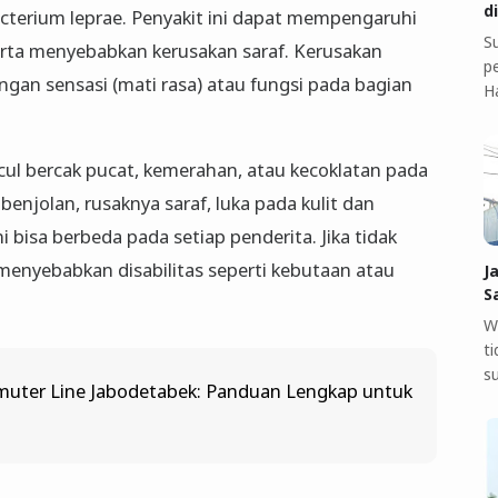
d
cterium leprae. Penyakit ini dapat mempengaruhi
S
serta menyebabkan kerusakan saraf. Kerusakan
pe
gan sensasi (mati rasa) atau fungsi pada bagian
H
cul bercak pucat, kemerahan, atau kecoklatan pada
benjolan, rusaknya saraf, luka pada kulit dan
bisa berbeda pada setiap penderita. Jika tidak
sa menyebabkan disabilitas seperti kebutaan atau
J
S
W
t
s
muter Line Jabodetabek: Panduan Lengkap untuk