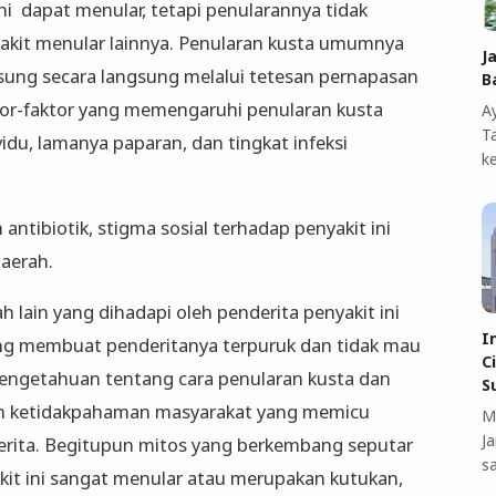
ni dapat menular, tetapi penularannya tidak
yakit menular lainnya. Penularan kusta umumnya
J
sung secara langsung melalui tetesan pernapasan
B
ktor-faktor yang memengaruhi penularan kusta
A
T
idu, lamanya paparan, dan tingkat infeksi
k
ntibiotik, stigma sosial terhadap penyakit ini
daerah.
 lain yang dihadapi oleh penderita penyakit ini
I
ang membuat penderitanya terpuruk dan tidak mau
C
engetahuan tentang cara penularan kusta dan
S
n ketidakpahaman masyarakat yang memicu
M
J
erita. Begitupun mitos yang berkembang seputar
s
kit ini sangat menular atau merupakan kutukan,