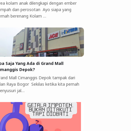
rea kolam anak dilengkapi dengan ember
umpah dan perosotan Ayo siapa yang
ernah berenang Kolam …
pa Saja Yang Ada di Grand Mall
imanggis Depok?
rand Mall Cimanggis Depok tampak dari
alan Raya Bogor Sekilas ketika kita pernah
enyusuri jal…