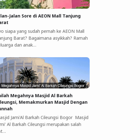
alan-Jalan Sore di AEON Mall Tanjung
arat
yo siapa yang sudah pernah ke AEON Mall
anjung Barat? Bagaimana asyikkah? Ramah
eluarga dan anak…
nilah Megahnya Masjid Al Barkah
ileungsi, Memakmurkan Masjid Dengan
unnah
asjid Jami'Al Barkah Cileungsi Bogor Masjid
ami' Al Barkah Cileungsi merupakan salah
at…