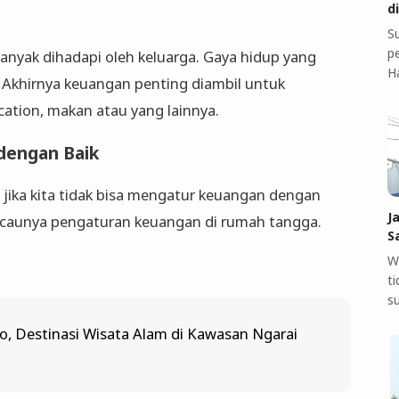
d
S
pe
banyak dihadapi oleh keluarga. Gaya hidup yang
H
 Akhirnya keuangan penting diambil untuk
cation, makan atau yang lainnya.
dengan Baik
 jika kita tidak bisa mengatur keuangan dengan
J
acaunya pengaturan keuangan di rumah tangga.
S
W
t
s
o, Destinasi Wisata Alam di Kawasan Ngarai