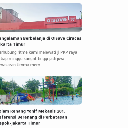
engalaman Berbelanja di O!Save Ciracas
akarta Timur
erhubung ritme kami melewati Jl PKP raya
tiap minggu sangat tinggi jadi jiwa
enasaran Umma mero…
olam Renang Yonif Mekanis 201,
eferensi Berenang di Perbatasan
epok-Jakarta Timur