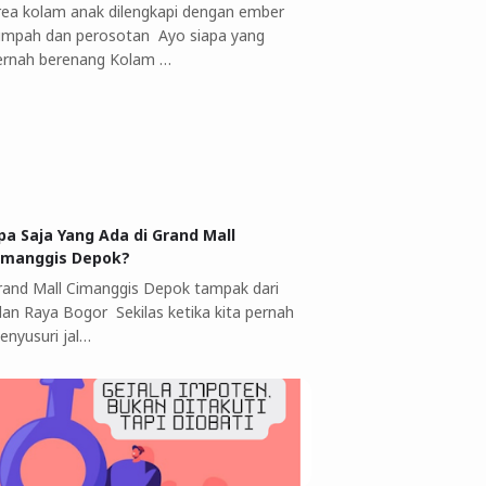
rea kolam anak dilengkapi dengan ember
umpah dan perosotan Ayo siapa yang
ernah berenang Kolam …
pa Saja Yang Ada di Grand Mall
imanggis Depok?
rand Mall Cimanggis Depok tampak dari
alan Raya Bogor Sekilas ketika kita pernah
enyusuri jal…