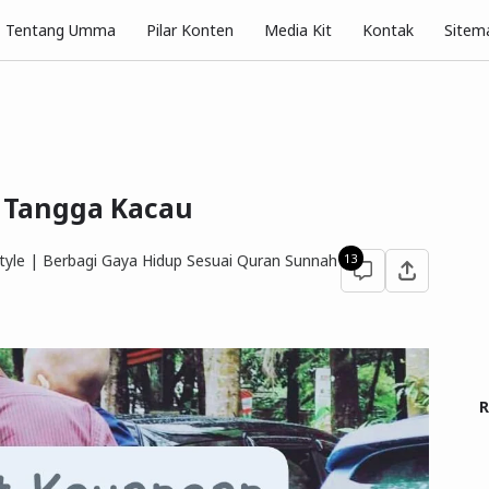
Pilar Konten
Tentang Umma
Media Kit
Kontak
Sitem
 Tangga Kacau
yle | Berbagi Gaya Hidup Sesuai Quran Sunnah
13
R