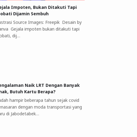
ejala Impoten, Bukan Ditakuti Tapi
iobati Dijamin Sembuh
lustrasi Source Images: Freepik Desain by
anva Gejala impoten bukan ditakuti tapi
obati, dij…
engalaman Naik LRT Dengan Banyak
nak, Butuh Kartu Berapa?
udah hampir beberapa tahun sejak covid
enasaran dengan moda transportasi yang
aru di Jabodetabek…