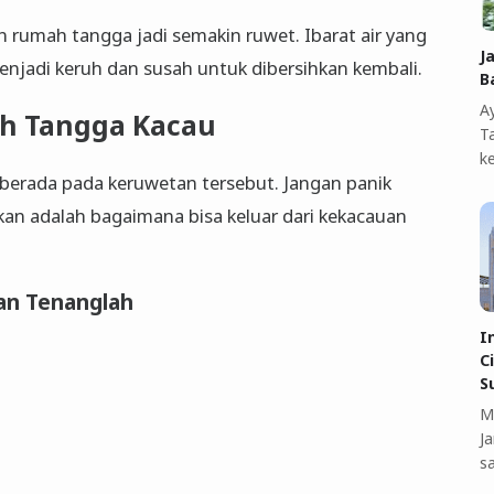
 rumah tangga jadi semakin ruwet. Ibarat air yang
J
enjadi keruh dan susah untuk dibersihkan kembali.
B
A
h Tangga Kacau
T
k
ng berada pada keruwetan tersebut. Jangan panik
ukan adalah bagaimana bisa keluar dari kekacauan
an Tenanglah
I
C
S
M
J
s