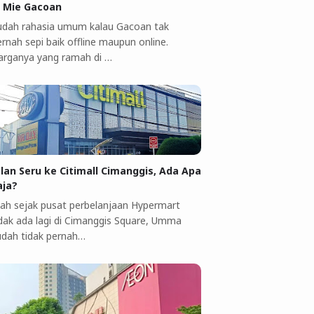
i Mie Gacoan
udah rahasia umum kalau Gacoan tak
rnah sepi baik offline maupun online.
arganya yang ramah di …
alan Seru ke Citimall Cimanggis, Ada Apa
aja?
ah sejak pusat perbelanjaan Hypermart
idak ada lagi di Cimanggis Square, Umma
udah tidak pernah…