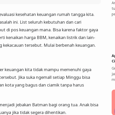
A
t
 evaluasi kesehatan keuangan rumah tangga kita.
p
salah ini. List seluruh kebutuhan dan cari
t di pos keuangan mana. Bisa karena faktor gaya
i kenaikan harga BBM, kenaikan listrik dan lain-
ang kekacauan tersebut. Mulai berbenah keuangan.
A
C
G
ber keuangan kita tidak mampu memenuhi gaya
J
tersebut. Jika suka ngemall setiap Minggu bisa
m
man kota yang bagus dan ciamik tanpa harus
 menjadi jebakan Batman bagi orang tua. Anak bisa
nya jika tidak segera dihentikan.