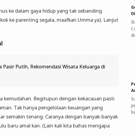
G
umus ke dalam gaya hidup yang tak sebanding
D
kok ke parenting segala, maafkan Umma ya). Lanjut
I
C
di
al
 Pasir Putih, Rekomendasi Wisata Keluarga di
P
A
ada kemudahan. Begitupun dengan kekacauan pasti
S
p
raman. Tak hanya pengelolaan keuangan yang
b
 agar semakin tenang. Caranya dengan banyak-banyak
lu baru amal kan. (Lain kali kita bahas mengapa