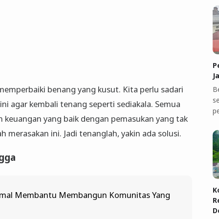
P
J
 memperbaiki benang yang kusut. Kita perlu sadari
B
se
ni agar kembali tenang seperti sediakala. Semua
p
n keuangan yang baik dengan pemasukan yang tak
merasakan ini. Jadi tenanglah, yakin ada solusi.
ngga
K
Amal Membantu Membangun Komunitas Yang
R
D